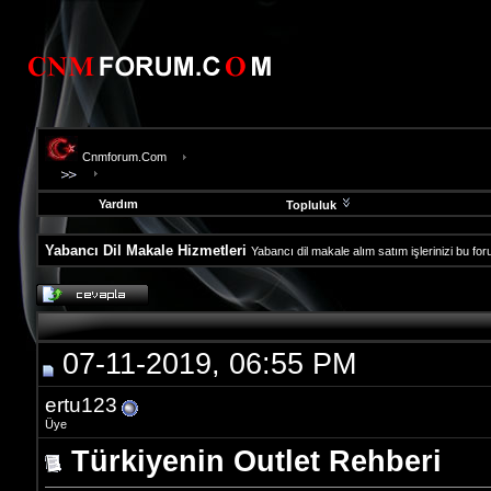
Cnmforum.Com
Yardım
Topluluk
Yabancı Dil Makale Hizmetleri
Yabancı dil makale alım satım işlerinizi bu for
evooli
fethiye
escort
gaziantep
07-11-2019, 06:55 PM
escort
gaziantep
escort
ertu123
Üye
Türkiyenin Outlet Rehberi