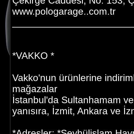
Çekirge Caddesi, No: 153, Ç
www.pologarage..com.tr
______________________
*VAKKO *
Vakko'nun ürünlerine indiriml
mağazalar
İstanbul'da Sultanhamam ve 
yanısıra, İzmit, Ankara ve İz
*Adresler: *Şeyhülislam Hay