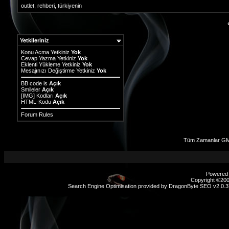
outlet
,
rehberi
,
türkiyenin
Yetkileriniz
Konu Acma Yetkiniz
Yok
Cevap Yazma Yetkiniz
Yok
Eklenti Yükleme Yetkiniz
Yok
Mesajınızı Değiştirme Yetkiniz
Yok
BB code
is
Açık
Smileler
Açık
[IMG]
Kodları
Açık
HTML-Kodu
Açık
Forum Rules
Tüm Zamanlar GM
Powered b
Copyright ©2000
Search Engine Optimisation provided by
DragonByte SEO v2.0.37
sex
hikayeleri