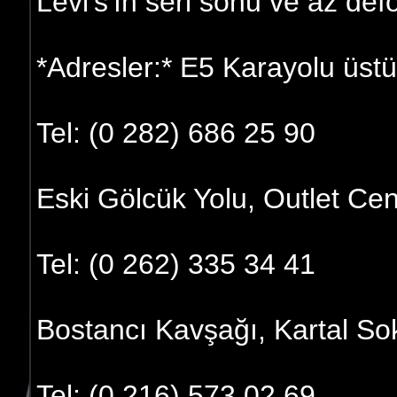
Levi's'ın seri sonu ve az defo
*Adresler:* E5 Karayolu üst
Tel: (0 282) 686 25 90
Eski Gölcük Yolu, Outlet Cen
Tel: (0 262) 335 34 41
Bostancı Kavşağı, Kartal So
Tel: (0 216) 573 02 69