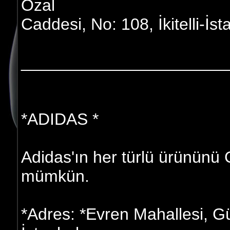
Özal
Caddesi, No: 108, İkitelli-İst
______________________
*ADIDAS *
Adidas'ın her türlü ürünün
mümkün.
*Adres: *Evren Mahallesi, G