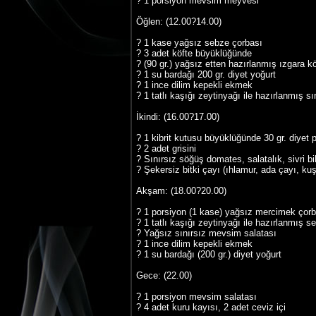
? 1 porsiyon mevsim meyvesi
Öğlen: (12.00?14.00)
? 1 kase yağsız sebze çorbası
? 3 adet köfte büyüklüğünde
? (90 gr.) yağsız etten hazırlanmış ızgara k
? 1 su bardağı 200 gr. diyet yoğurt
? 1 ince dilim kepekli ekmek
? 1 tatlı kaşığı zeytinyağı ile hazırlanmış s
İkindi: (16.00?17.00)
? 1 kibrit kutusu büyüklüğünde 30 gr. diyet 
? 2 adet grisini
? Sınırsız söğüş domates, salatalık, sivri b
? Şekersiz bitki çayı (ıhlamur, ada çayı, ku
Akşam: (18.00?20.00)
? 1 porsiyon (1 kase) yağsız mercimek çorb
? 1 tatlı kaşığı zeytinyağı ile hazırlanmış 
? Yağsız sınırsız mevsim salatası
? 1 ince dilim kepekli ekmek
? 1 su bardağı (200 gr.) diyet yoğurt
Gece: (22.00)
? 1 porsiyon mevsim salatası
? 4 adet kuru kayısı, 2 adet ceviz içi