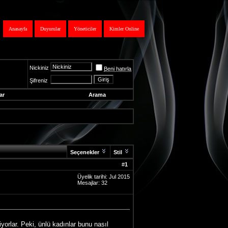
Anasayfa
Duyurular
Yöneticiler
Kimler Online
Nickiniz
Beni hatırla
Şifreniz
ar
Arama
Seçenekler
Stil
#
1
Üyelik tarihi: Jul 2015
Mesajlar: 32
yorlar. Peki, ünlü kadınlar bunu nasıl