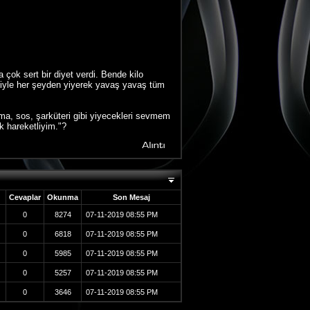
 çok sert bir diyet verdi. Bende kilo
imiyle her şeyden yiyerek yavaş yavaş tüm
ema, sos, şarküteri gibi yiyecekleri sevmem
k hareketliyim."?
Cevaplar
Okunma
Son Mesaj
0
8274
07-11-2019
08:55 PM
0
6818
07-11-2019
08:55 PM
0
5985
07-11-2019
08:55 PM
0
5257
07-11-2019
08:55 PM
0
3646
07-11-2019
08:55 PM