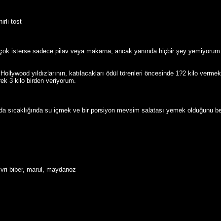
rli tost
ım çok isterse sadece pilav veya makarna, ancak yanında hiçbir şey yemiyor
ollywood yıldızlarının, katılacakları ödül törenleri öncesinde 1?2 kilo vermek 
k 3 kilo birden veriyorum.
 oda sıcaklığında su içmek ve bir porsiyon mevsim salatası yemek olduğunu bel
ivri biber, marul, maydanoz