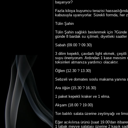
başarıyor?
Fazla kiloya kuyumcu terazisi hassaslığında
kabusuyla uyanıyorlar. Sürekli formda, her z
Tülin Şahin
Tülin Şahin sağlıklı beslenmek için ?Günde 
günde 8 bardak su içilmeli, diyetteki saatler 
Sabah (09.00 ? 09.30)
3 dilim kepekli, çavdarlı light ekmek, çeşitl
suyu öneriyorum. Ardından 1 kase mevsim me
toksinleri atmanıza yardımcı olacaktır.
Öğlen (12.30 ? 13.30)
Sebzeli ve domates soslu makarna yanına su v
Ara öğün (15.30 ? 16.30)
1 paket kepekli kraker ve 1 elma.
Akşam (18.00 ? 19.00)
Ton balıklı salata üzerine zeytinyağı ve li
Eğer acıkılırsa ürünü (saat 19.00'dan itibare
1 tabak meyve salatası üzerine 2 kaşık sa