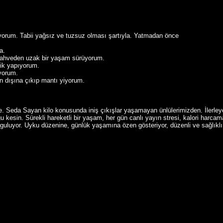
iyorum. Tabii yağsız ve tuzsuz olması şartıyla. Yatmadan önce
a.
e kahveden uzak bir yaşam sürüyorum.
tik yapıyorum.
iyorum.
in dışına çıkıp mantı yiyorum.
e. Seda Sayan kilo konusunda iniş çıkışlar yaşamayan ünlülerimizden. İlerl
uğu kesin. Sürekli hareketli bir yaşam, her gün canlı yayın stresi, kalori harc
rguluyor. Uyku düzenine, günlük yaşamına özen gösteriyor, düzenli ve sağlıklı 