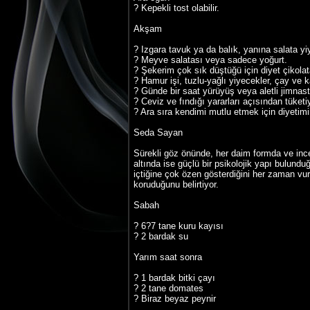
? Kepekli tost olabilir.
Akşam
? Izgara tavuk ya da balık, yanına salata y
? Meyve salatası veya sadece yoğurt.
? Şekerim çok sık düştüğü için diyet çikolat
? Hamur işi, tuzlu-yağlı yiyecekler, çay v
? Günde bir saat yürüyüş veya aletli jimnas
? Ceviz ve fındığı yararları açısından tüket
? Ara sıra kendimi mutlu etmek için diyetim
Seda Sayan
Sürekli göz önünde, her daim formda ve inc
altında ise güçlü bir psikolojik yapı bulund
içtiğine çok özen gösterdiğini her zaman vu
koruduğunu belirtiyor.
Sabah
? 6?7 tane kuru kayısı
? 2 bardak su
Yarım saat sonra
? 1 bardak bitki çayı
? 2 tane domates
? Biraz beyaz peynir