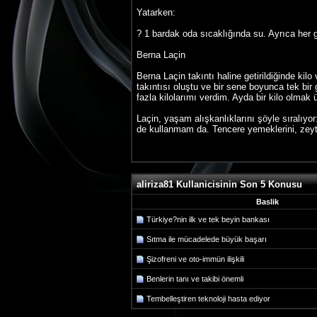
Yatarken:
? 1 bardak oda sıcaklığında su. Ayrıca her
Berna Laçin
Berna Laçin takıntı haline getirildiğinde kil
takıntısı oluştu ve bir sene boyunca tek bi
fazla kilolarımı verdim. Ayda bir kilo olma
Laçin, yaşam alışkanlıklarını şöyle sıralıy
de kullanmam da. Tencere yemeklerini, zeyti
aliriza81 Kullanicisinin Son 5 Konusu
Baslik
Türkiye?nin ilk ve tek beyin bankası
Sıtma ile mücadelede büyük başarı
Şizofreni ve oto-immün ilişkili
Benlerin tanı ve takibi önemli
Tembelleştiren teknoloji hasta ediyor