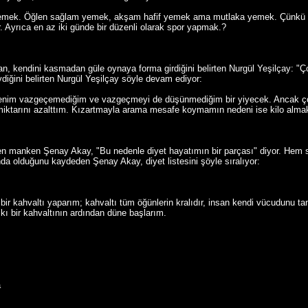
yemek. Öğlen sağlam yemek, akşam hafif yemek ama mutlaka yemek. Çünkü i
. Ayrıca en az iki günde bir düzenli olarak spor yapmak.?
n, kendini kasmadan güle oynaya forma girdiğini belirten Nurgül Yeşilçay: "Ço
vdiğini belirten Nurgül Yeşilçay söyle devam ediyor:
 benim vazgeçemediğim ve vazgeçmeyi de düşünmediğim bir yiyecek. Ancak çok
iktarını azalttım. Kızartmayla arama mesafe koymamın nedeni ise kilo almak d
rten manken Şenay Akay, "Bu nedenle diyet hayatımın bir parçası" diyor. Hem
 olduğunu kaydeden Şenay Akay, diyet listesini şöyle sıralıyor:
bir kahvaltı yaparım; kahvaltı tüm öğünlerin kralıdır, insan kendi vücudunu ta
kı bir kahvaltının ardından düne başlarım.
a