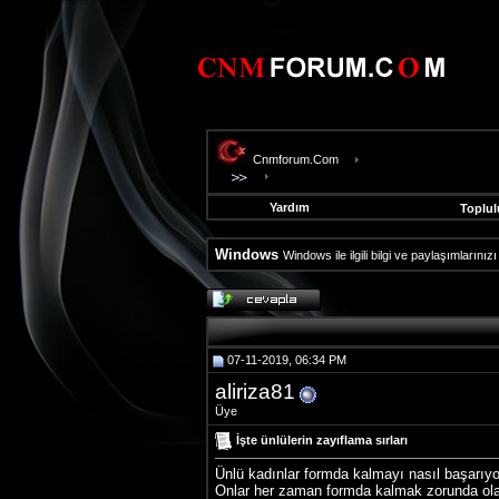
Cnmforum.Com
Yardım
Toplul
Windows
Windows ile ilgili bilgi ve paylaşımlarınız
evooli
fethiye
escort
gaziantep
07-11-2019, 06:34 PM
escort
gaziantep
aliriza81
escort
Üye
İşte ünlülerin zayıflama sırları
Ünlü kadınlar formda kalmayı nasıl başarıy
Onlar her zaman formda kalmak zorunda olan k