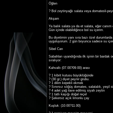
Öğlen
? Bol zeytinyağlı salata veya domatesli-peyni
Akşam
Ya balık salata ya da et salata, eğer can
Gün içinde olabildiğince bol su içerim.
Bu diyetimin yanı sıra bazı özel durumlarda H
uyguluyorum. 2 gün boyunca sadece su içere
Sibel Can
Sabahları uyandığında ilk işinin bir bardak
sıralıyor:
Kahvaltı (07.00?09.00) arası
? 1 kibrit kutusu büyüklüğünde
? (30 gr.) diyet peynir grubu.
? 1 dilim kepekli ekmek
? Sınırsız söğüş domates, salatalık, yeşil s
? 4 adet yağ ilave edilmiş siyah zeytin
? 1 tatlı kaşığı doğal reçel
? Şekersiz açık limonlu çay
Kuşluk: (10.00?11.00)