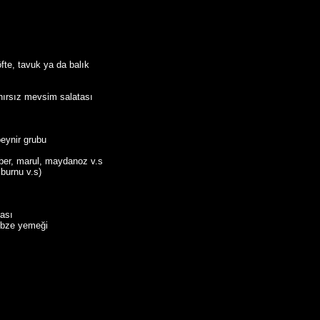
öfte, tavuk ya da balık
ınırsız mevsim salatası
peynir grubu
iber, marul, maydanoz v.s
şburnu v.s)
ası
sebze yemeği