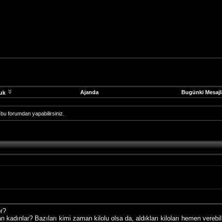
Ajanda
Bugünki Mesajl
uk
ı bu forumdan yapabilirsiniz.
or?
adınlar? Bazıları kimi zaman kilolu olsa da, aldıkları kiloları hemen verebili