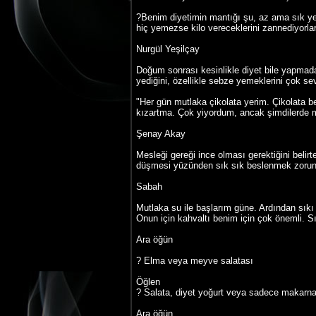
?Benim diyetimin mantığı şu, az ama sık 
hiç yemezse kilo vereceklerini zannediyorlar
Nurgül Yeşilçay
Doğum sonrası kesinlikle diyet bile yapmada
yediğini, özellikle sebze yemeklerini çok se
"Her gün mutlaka çikolata yerim. Çikolata
kızartma. Çok yiyordum, ancak şimdilerde m
Şenay Akay
Mesleği gereği ince olması gerektiğini beli
düşmesi yüzünden sık sık beslenmek zorunda
Sabah
Mutlaka su ile başlarım güne. Ardından sıkı 
Onun için kahvaltı benim için çok önemli. Sı
Ara öğün
? Elma veya meyve salatası
Öğlen
? Salata, diyet yoğurt veya sadece makarn
Ara öğün