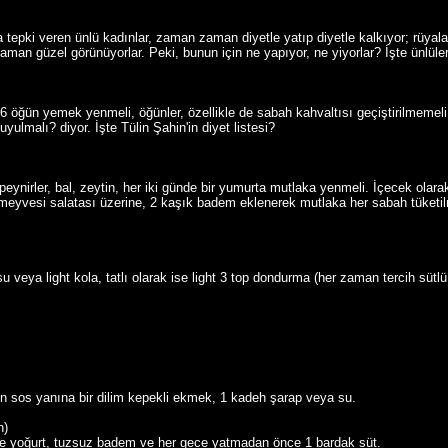
 tepki veren ünlü kadınlar, zaman zaman diyetle yatıp diyetle kalkıyor; rüyal
aman güzel görünüyorlar. Peki, bunun için ne yapıyor, ne yiyorlar? İşte ünlüler
6 öğün yemek yenmeli, öğünler, özellikle de sabah kahvaltısı geçiştirilmemel
uyulmalı? diyor. İşte Tülin Şahin'in diyet listesi?
i peynirler, bal, zeytin, her iki günde bir yumurta mutlaka yenmeli. İçecek olar
yvesi salatası üzerine, 2 kaşık badem eklenerek mutlaka her sabah tüketilme
eya light kola, tatlı olarak ise light 3 top dondurma (her zaman tercih sütlü 
mon sos yanına bir dilim kepekli ekmek, 1 kadeh şarap veya su.
n)
de yoğurt, tuzsuz badem ve her gece yatmadan önce 1 bardak süt.