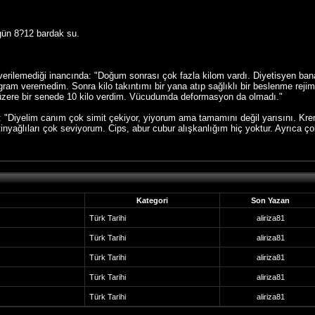
 gün 8?12 bardak su.
o verilemediği inancında: "Doğum sonrası çok fazla kilom vardı. Diyetisyen bana
r gram veremedim. Sonra kilo takıntımı bir yana atıp sağlıklı bir beslenme rej
k üzere bir senede 10 kilo verdim. Vücudumda deformasyon da olmadı."
or: "Diyelim canım çok simit çekiyor, yiyorum ama tamamını değil yarısını. Kr
nyağlıları çok seviyorum. Cips, abur cubur alışkanlığım hiç yoktur. Ayrıca ço
Kategori
Son Yazan
Türk Tarihi
aliriza81
Türk Tarihi
aliriza81
Türk Tarihi
aliriza81
Türk Tarihi
aliriza81
Türk Tarihi
aliriza81