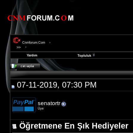
Cnmforum.Com
Yardım
Topluluk
evooli
fethiye
escort
gaziantep
07-11-2019, 07:30 PM
escort
gaziantep
escort
senatortr
Üye
Öğretmene En Şık Hediyeler