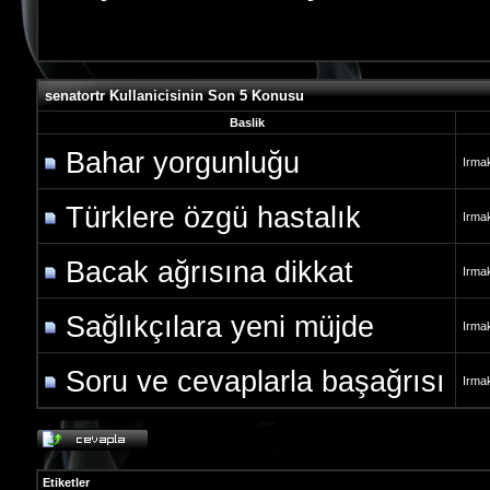
senatortr Kullanicisinin Son 5 Konusu
Baslik
Bahar yorgunluğu
Irmak
Türklere özgü hastalık
Irmak
Bacak ağrısına dikkat
Irmak
Sağlıkçılara yeni müjde
Irmak
Soru ve cevaplarla başağrısı
Irmak
Etiketler