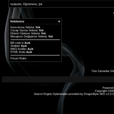
hediyeler
,
Öğretmene
,
Şık
Yetkileriniz
Konu Acma Yetkiniz
Yok
Cevap Yazma Yetkiniz
Yok
Eklenti Yükleme Yetkiniz
Yok
Mesajınızı Değiştirme Yetkiniz
Yok
BB code
is
Açık
Smileler
Açık
[IMG]
Kodları
Açık
HTML-Kodu
Açık
Forum Rules
Tüm Zamanlar GMT
Powered b
Copyright ©2000
Search Engine Optimisation provided by
DragonByte SEO v2.0.37
sex
hikayeleri