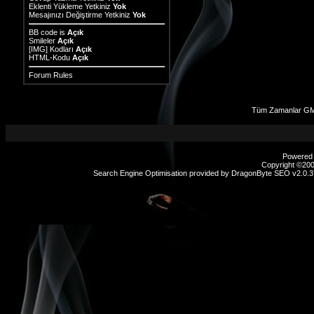
Eklenti Yükleme Yetkiniz
Yok
Mesajınızı Değiştirme Yetkiniz
Yok
BB code
is
Açık
Smileler
Açık
[IMG]
Kodları
Açık
HTML-Kodu
Açık
Forum Rules
Tüm Zamanlar GM
Powered b
Copyright ©2000
Search Engine Optimisation provided by
DragonByte SEO v2.0.37
sex
hikayeleri