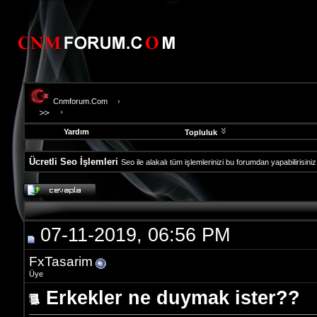
Cnmforum.Com
Yardım
Topluluk
Ücretli Seo İşlemleri
Seo ile alakalı tüm işlemlerinizi bu forumdan yapabilirisiniz
evooli
fethiye
escort
gaziantep
07-11-2019, 06:56 PM
escort
gaziantep
escort
FxTasarim
Üye
Erkekler ne duymak ister??