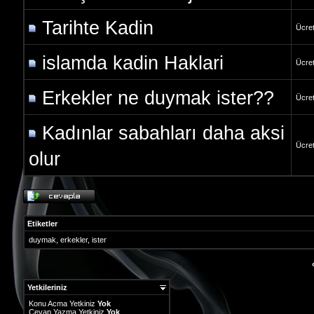
Tarihte Kadin
Ücret
islamda kadin Haklari
Ücret
Erkekler ne duymak ister??
Ücret
Kadınlar sabahları daha aksi
Ücret
olur
Etiketler
duymak
,
erkekler
,
ister
Yetkileriniz
Konu Acma Yetkiniz
Yok
Cevap Yazma Yetkiniz
Yok