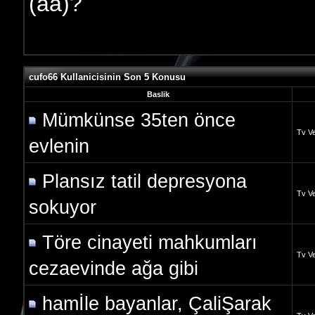
(aa)?
cufo66 Kullanicisinin Son 5 Konusu
Baslik
Mümkünse 35ten önce
Tv Ve
evlenin
Plansız tatil depresyona
Tv Ve
sokuyor
Töre cinayeti mahkumları
Tv Ve
cezaevinde ağa gibi
hamİle bayanlar, ÇaliŞarak