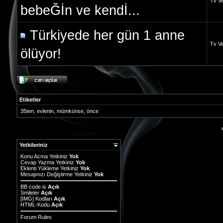
Tv Ve
bebeĞİn ve kendİ...
Türkiyede her gün 1 anne
Tv Ve
ölüyor!
Etiketler
35ten
,
evlenin
,
mümkünse
,
önce
Yetkileriniz
Konu Acma Yetkiniz
Yok
Cevap Yazma Yetkiniz
Yok
Eklenti Yükleme Yetkiniz
Yok
Mesajınızı Değiştirme Yetkiniz
Yok
BB code
is
Açık
Smileler
Açık
[IMG]
Kodları
Açık
HTML-Kodu
Açık
Forum Rules