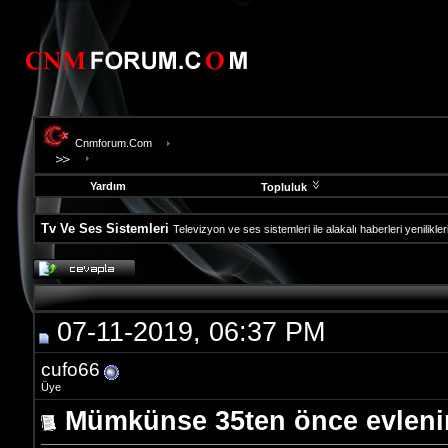
Cnmforum.Com
Yardım
Topluluk
Tv Ve Ses Sistemleri
Televizyon ve ses sistemleri ile alakalı haberleri yenilikle
evooli
fethiye
escort
gaziantep
07-11-2019, 06:37 PM
escort
gaziantep
escort
cufo66
Üye
Mümkünse 35ten önce evleni