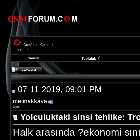
Cnmforum.Com
Yardım
Topluluk
evooli
fethiye
escort
gaziantep
07-11-2019, 09:01 PM
escort
gaziantep
escort
metinakkaya
Üye
Yolculuktaki sinsi tehlike: T
Halk arasında ?ekonomi sını