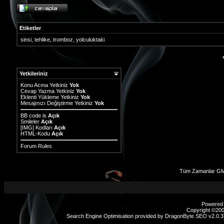
Etiketler
sinsi
,
tehlike
,
tromboz
,
yolculuktaki
Yetkileriniz
Konu Acma Yetkiniz
Yok
Cevap Yazma Yetkiniz
Yok
Eklenti Yükleme Yetkiniz
Yok
Mesajınızı Değiştirme Yetkiniz
Yok
BB code
is
Açık
Smileler
Açık
[IMG]
Kodları
Açık
HTML-Kodu
Açık
Forum Rules
Tüm Zamanlar GM
Powered b
Copyright ©2000
Search Engine Optimisation provided by
DragonByte SEO v2.0.37
sex