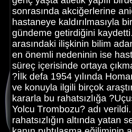
genç yaşta atletik yapılı bir
sonrasında akciğerlerine an
hastaneye kaldırılmasıyla bir
gündeme getirdiğini kaydett
arasındaki ilişkinin bilim ad
en önemli nedeninin ise hast
süreç içerisinde ortaya çıkm
?İlk defa 1954 yılında Homan
ve konuyla ilgili birçok araşt
kararla bu rahatsızlığa ?Uç
Yolcu Trombozu? adı verildi. 
rahatsızlığın altında yatan s
kanın pıhtılaşma eğiliminin a