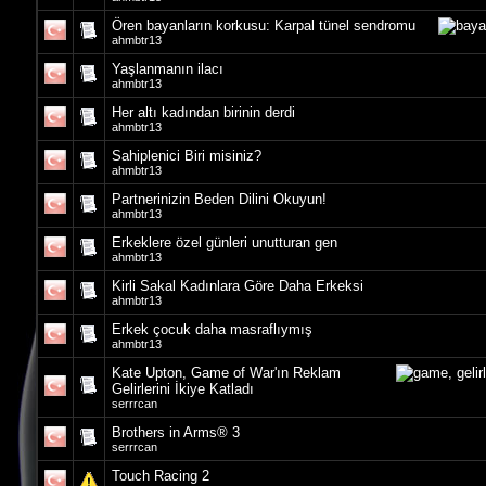
Ören bayanların korkusu: Karpal tünel sendromu
ahmbtr13
Yaşlanmanın ilacı
ahmbtr13
Her altı kadından birinin derdi
ahmbtr13
Sahiplenici Biri misiniz?
ahmbtr13
Partnerinizin Beden Dilini Okuyun!
ahmbtr13
Erkeklere özel günleri unutturan gen
ahmbtr13
Kirli Sakal Kadınlara Göre Daha Erkeksi
ahmbtr13
Erkek çocuk daha masraflıymış
ahmbtr13
Kate Upton, Game of War'ın Reklam
Gelirlerini İkiye Katladı
serrrcan
Brothers in Arms® 3
serrrcan
Touch Racing 2