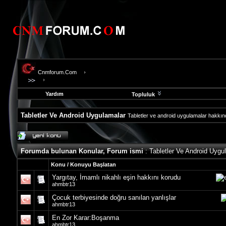
Cnmforum.Com
Yardım
Topluluk
Tabletler Ve Android Uygulamalar
Tabletler ve android uygulamalar hakkında
evooli
fethiye
escort
Forumda bulunan Konular, Forum ismi
: Tabletler Ve Android Uygu
gaziantep
escort
Konu
/
Konuyu Başlatan
gaziantep
Yargıtay, İmamlı nikahlı eşin hakkını korudu
escort
ahmbtr13
Çocuk terbiyesinde doğru sanılan yanlışlar
ahmbtr13
En Zor Karar:Boşanma
ahmbtr13