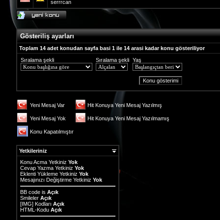
serrrcan
Gösteriliş ayarları
Toplam 14 adet konudan sayfa basi 1 ile 14 arasi kadar konu gösteriliyor
Sıralama şekli
Sıralama şekli
Yaş
Yeni Mesaj Var
Hit Konuya Yeni Mesaj Yazılmış
Yeni Mesaj Yok
Hit Konuya Yeni Mesaj Yazılmamış
Konu Kapatılmıştır
Yetkileriniz
Konu Acma Yetkiniz
Yok
Cevap Yazma Yetkiniz
Yok
Eklenti Yükleme Yetkiniz
Yok
Mesajınızı Değiştirme Yetkiniz
Yok
BB code
is
Açık
Smileler
Açık
[IMG]
Kodları
Açık
HTML-Kodu
Açık