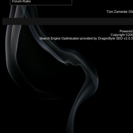
Forum Rules
Tüm Zamanlar GMT
Powered b
Copyright ©2000
Search Engine Optimisation provided by
DragonByte SEO v2.0.37
sex
hikayeleri