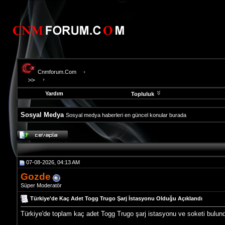
Cnmforum.Com
Yardım
Topluluk
Sosyal Medya
Sosyal medya haberleri en güncel konular burada
evooli
fethiye
escort
gaziantep
07-08-2026, 04:13 AM
escort
gaziantep
Gozde
escort
Süper Moderatör
Türkiye'de Kaç Adet Togg Trugo Şarj İstasyonu Olduğu Açıklandı
Türkiye'de toplam kaç adet Togg Trugo şarj istasyonu ve soketi bulun