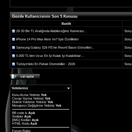
Gozde Kullanicisinin Son 5 Konusu
Baslik
20-30 Bin TL Aralığında Alabileceğiniz Kamerası...
Sosy
iPhone 14 Pro Max Alınır mı? İşte Özellikleri
Sosy
Samsung Galaxy S26 FE’nin Resmî Basın Görselleri...
Sosy
5.000 TL'den Ucuz En İyi Kulak İçi Kulaklıklar:...
Sosy
Türkiye'deki En Pahalı Otomobiller - 2026
Sosy
Yetkileriniz
Konu Acma Yetkiniz
Yok
Cevap Yazma Yetkiniz
Yok
Eklenti Yükleme Yetkiniz
Yok
Mesajınızı Değiştirme Yetkiniz
Yok
BB code
is
Açık
Smileler
Açık
[IMG]
Kodları
Açık
HTML-Kodu
Açık
Forum Rules