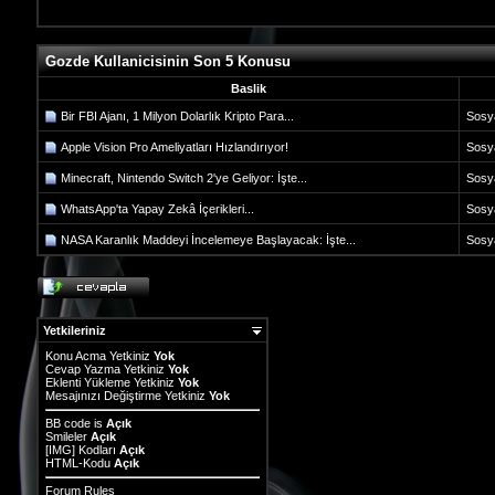
Gozde Kullanicisinin Son 5 Konusu
Baslik
Bir FBI Ajanı, 1 Milyon Dolarlık Kripto Para...
Sosy
Apple Vision Pro Ameliyatları Hızlandırıyor!
Sosy
Minecraft, Nintendo Switch 2'ye Geliyor: İşte...
Sosy
WhatsApp'ta Yapay Zekâ İçerikleri...
Sosy
NASA Karanlık Maddeyi İncelemeye Başlayacak: İşte...
Sosy
Yetkileriniz
Konu Acma Yetkiniz
Yok
Cevap Yazma Yetkiniz
Yok
Eklenti Yükleme Yetkiniz
Yok
Mesajınızı Değiştirme Yetkiniz
Yok
BB code
is
Açık
Smileler
Açık
[IMG]
Kodları
Açık
HTML-Kodu
Açık
Forum Rules