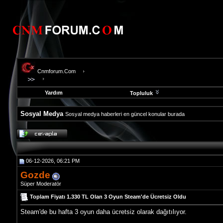
Cnmforum.Com
Yardım
Topluluk
Sosyal Medya
Sosyal medya haberleri en güncel konular burada
evooli
fethiye
escort
gaziantep
06-12-2026, 06:21 PM
escort
gaziantep
Gozde
escort
Süper Moderatör
Toplam Fiyatı 1.330 TL Olan 3 Oyun Steam'de Ücretsiz Oldu
Steam'de bu hafta 3 oyun daha ücretsiz olarak dağıtılıyor.