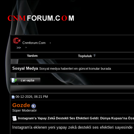
Cnmforum.Com
Yardım
Topluluk
Sosyal Medya
Sosyal medya haberleri en güncel konular burada
evooli
fethiye
escort
gaziantep
06-12-2026, 06:21 PM
escort
gaziantep
Gozde
escort
Süper Moderatör
Instagram'a Yapay Zekâ Destekli Ses Efektleri Geldi: Dünya Kupası'na Öze
Instagram'a eklenen yeni yapay zekâ destekli ses efektleri sayesinde ar