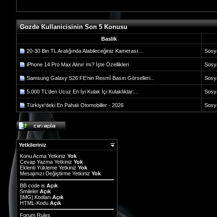
Gozde Kullanicisinin Son 5 Konusu
Baslik
20-30 Bin TL Aralığında Alabileceğiniz Kamerası...
Sosy
iPhone 14 Pro Max Alınır mı? İşte Özellikleri
Sosy
Samsung Galaxy S26 FE’nin Resmî Basın Görselleri...
Sosy
5.000 TL'den Ucuz En İyi Kulak İçi Kulaklıklar:...
Sosy
Türkiye'deki En Pahalı Otomobiller - 2026
Sosy
Yetkileriniz
Konu Acma Yetkiniz
Yok
Cevap Yazma Yetkiniz
Yok
Eklenti Yükleme Yetkiniz
Yok
Mesajınızı Değiştirme Yetkiniz
Yok
BB code
is
Açık
Smileler
Açık
[IMG]
Kodları
Açık
HTML-Kodu
Açık
Forum Rules