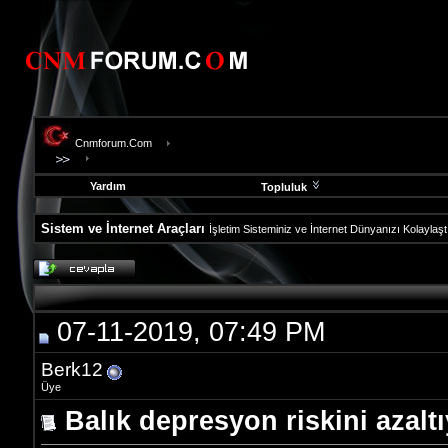
Cnmforum.Com
Yardım
Topluluk
Sistem ve İnternet Araçları
İşletim Sisteminiz ve İnternet Dünyanızı Kolaylaş
evooli
fethiye
escort
gaziantep
07-11-2019, 07:49 PM
escort
gaziantep
escort
Berk12
Üye
Balık depresyon riskini azalt