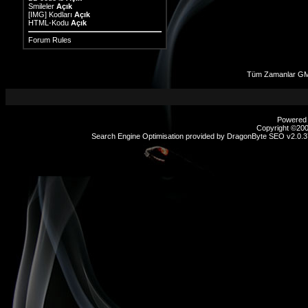
Smileler
Açık
[IMG]
Kodları
Açık
HTML-Kodu
Açık
Forum Rules
Tüm Zamanlar GM
Powered b
Copyright ©2000
Search Engine Optimisation provided by
DragonByte SEO v2.0.37
sex
hikayeleri