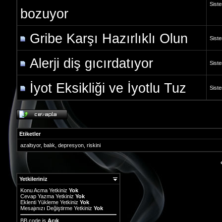
Siste
bozuyor
Gribe Karşı Hazırlıklı Olun
Siste
Alerji diş gıcırdatıyor
Siste
İyot Eksikliği ve İyotlu Tuz
Siste
Etiketler
azaltıyor
,
balık
,
depresyon
,
riskini
Yetkileriniz
Konu Acma Yetkiniz
Yok
Cevap Yazma Yetkiniz
Yok
Eklenti Yükleme Yetkiniz
Yok
Mesajınızı Değiştirme Yetkiniz
Yok
BB code
is
Açık