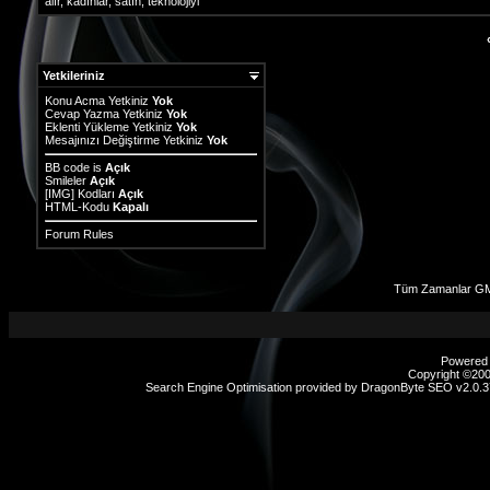
alır
,
kadınlar
,
satın
,
teknolojiyi
Yetkileriniz
Konu Acma Yetkiniz
Yok
Cevap Yazma Yetkiniz
Yok
Eklenti Yükleme Yetkiniz
Yok
Mesajınızı Değiştirme Yetkiniz
Yok
BB code
is
Açık
Smileler
Açık
[IMG]
Kodları
Açık
HTML-Kodu
Kapalı
Forum Rules
Tüm Zamanlar GM
Powered b
Copyright ©2000
Search Engine Optimisation provided by
DragonByte SEO v2.0.37
sex
hikayeleri