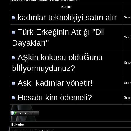
Baslik
kadınlar teknolojiyi satın alır
Sına
Türk Erkeğinin Attığı "Dil
Sına
Dayakları"
AŞkin kokusu olduĞunu
Sına
bİlİyormuydunuz?
Aşkı kadınlar yönetir!
Sına
Hesabı kim ödemeli?
Sına
Etiketler