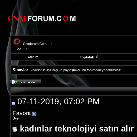
Cnmforum.Com
Yardım
Topluluk
Sınavlar
Sınavlar ile ilgili bilgi ve paylaşımları bu forumdan yapabilirsiniz.
evooli
fethiye
escort
gaziantep
07-11-2019, 07:02 PM
escort
gaziantep
escort
Favorit
Üye
kadınlar teknolojiyi satın alır