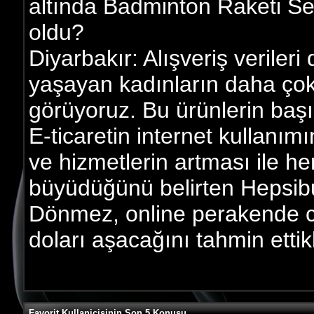
altında Badminton Raketi Seti
oldu?
Diyarbakır: Alışveriş veriler
yaşayan kadınların daha çok s
görüyoruz. Bu ürünlerin başı
E-ticaretin internet kullanım
ve hizmetlerin artması ile h
büyüdüğünü belirten Hepsi
Dönmez, online perakende c
doları aşacağını tahmin ettikl
Favorit Kullanicisinin Son 5 Konusu