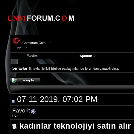
Cnmforum.Com
Yardım
Topluluk
Sınavlar
Sınavlar ile ilgili bilgi ve paylaşımları bu forumdan yapabilirsiniz.
evooli
fethiye
escort
gaziantep
07-11-2019, 07:02 PM
escort
gaziantep
escort
Favorit
Üye
kadınlar teknolojiyi satın alır