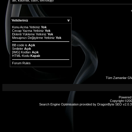
alır
,
kadınlar
,
satın
,
teknolojiyi
Yetkileriniz
Konu Acma Yetkiniz
Yok
Cevap Yazma Yetkiniz
Yok
Eklenti Yükleme Yetkiniz
Yok
Mesajınızı Değiştirme Yetkiniz
Yok
BB code
is
Açık
Smileler
Açık
[IMG]
Kodları
Açık
HTML-Kodu
Kapalı
Forum Rules
Tüm Zamanlar GM
Powered b
Copyright ©2000
Search Engine Optimisation provided by
DragonByte SEO v2.0.37
sex
hikayeleri