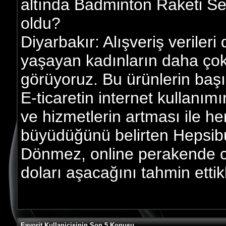
altında Badminton Raketi Seti
oldu?
Diyarbakır: Alışveriş veriler
yaşayan kadınların daha çok s
görüyoruz. Bu ürünlerin başı
E-ticaretin internet kullanım
ve hizmetlerin artması ile h
büyüdüğünü belirten Hepsi
Dönmez, online perakende c
doları aşacağını tahmin ettikl
Favorit Kullanicisinin Son 5 Konusu