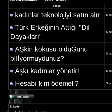
Baslik
kadınlar teknolojiyi satın alır
Sına
Türk Erkeğinin Attığı "Dil
Sına
Dayakları"
AŞkin kokusu olduĞunu
Sına
bİlİyormuydunuz?
Aşkı kadınlar yönetir!
Sına
Hesabı kim ödemeli?
Sına
Etiketler