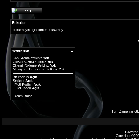
Etiketler
beklemeyin
,
için
,
içmek
,
susamayı
Yetkileriniz
Konu Acma Yetkiniz
Yok
Cevap Yazma Yetkiniz
Yok
Eklenti Yükleme Yetkiniz
Yok
Mesajınızı Değiştirme Yetkiniz
Yok
BB code
is
Açık
Smileler
Açık
[IMG]
Kodları
Açık
HTML-Kodu
Açık
Forum Rules
Tüm Zamanlar GM
Powered b
Copyright ©2000