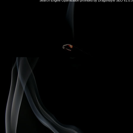
Search Engine Optimisation provided by
DragonByte SEO v2.0.37
sex
hikayeleri