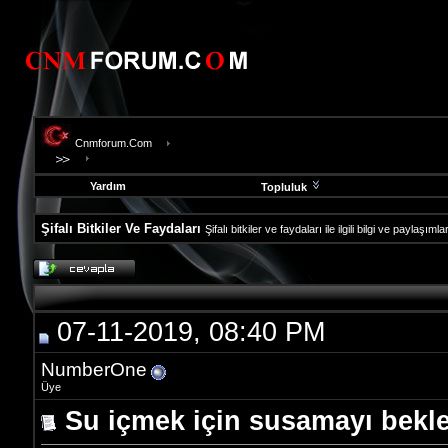
Cnmforum.Com
Yardım
Topluluk
Şifalı Bitkiler Ve Faydaları
Şifalı bitkiler ve faydaları ile ilgili bilgi ve paylaşı
evooli
fethiye
escort
gaziantep
07-11-2019, 08:40 PM
escort
gaziantep
escort
NumberOne
Üye
Su içmek için susamayı bekl