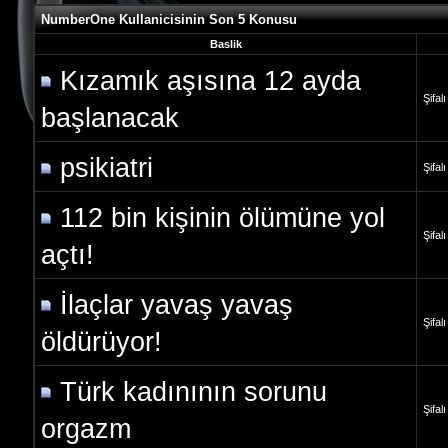
NumberOne Kullanicisinin Son 5 Konusu
Baslik
Kızamık aşısına 12 ayda
Şifal
başlanacak
psikiatri
Şifal
112 bin kişinin ölümüne yol
Şifal
açtı!
İlaçlar yavaş yavaş
Şifal
öldürüyor!
Türk kadınının sorunu
Şifal
orgazm