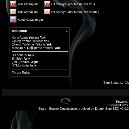
Yeni Mesaj Var
Hit Konuya Yeni Mesaj Yazılmış
Yeni Mesaj Yok
Hit Konuya Yeni Mesaj Yazılmamış
Konu Kapatılmıştır
Yetkileriniz
Konu Acma Yetkiniz
Yok
Cevap Yazma Yetkiniz
Yok
Eklenti Yükleme Yetkiniz
Yok
Mesajınızı Değiştirme Yetkiniz
Yok
BB code
is
Açık
Smileler
Açık
[IMG]
Kodları
Açık
HTML-Kodu
Açık
Forum Rules
Tüm Zamanlar GMT
Powered b
Copyright ©2000
Search Engine Optimisation provided by
DragonByte SEO v2.0.37
sex
hikayeleri