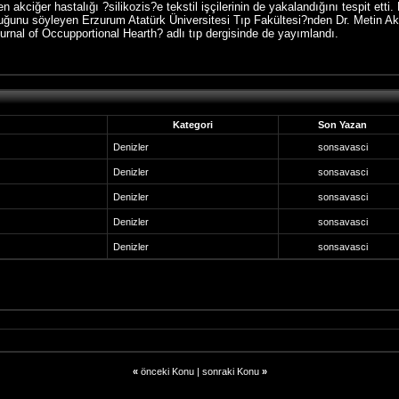
n akciğer hastalığı ?silikozis?e tekstil işçilerinin de yakalandığını tespit ett
duğunu söyleyen Erzurum Atatürk Üniversitesi Tıp Fakültesi?nden Dr. Metin Akgün
rnal of Occupportional Hearth? adlı tıp dergisinde de yayımlandı.
Kategori
Son Yazan
Denizler
sonsavasci
Denizler
sonsavasci
Denizler
sonsavasci
Denizler
sonsavasci
Denizler
sonsavasci
«
önceki Konu
|
sonraki Konu
»