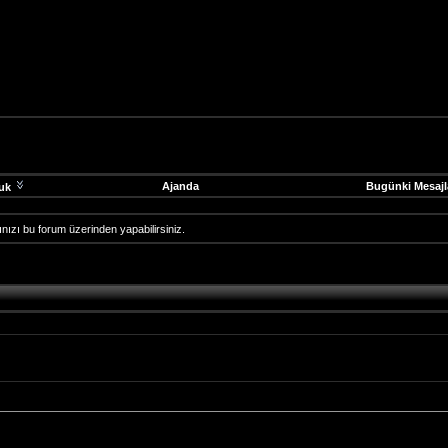
Ajanda
Bugünki Mesajl
uk
arınızı bu forum üzerinden yapabilirsiniz.