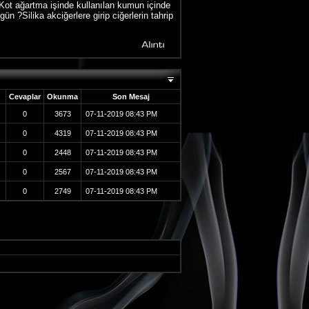
i. Kot ağartma işinde kullanılan kumun içinde
 ?Silika akciğerlere girip ciğerlerin tahrip
Cevaplar
Okunma
Son Mesaj
0
3673
07-11-2019
08:43 PM
0
4319
07-11-2019
08:43 PM
0
2448
07-11-2019
08:43 PM
0
2567
07-11-2019
08:43 PM
0
2749
07-11-2019
08:43 PM