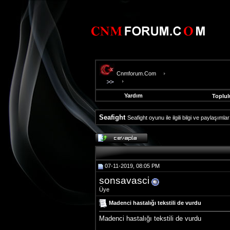
Cnmforum.Com
Yardım
Toplul
Seafight
Seafight oyunu ile ilgili bilgi ve paylaşıml
evooli
fethiye
escort
gaziantep
07-11-2019, 08:05 PM
escort
gaziantep
sonsavasci
escort
Üye
Madenci hastalığı tekstili de vurdu
Madenci hastalığı tekstili de vurdu