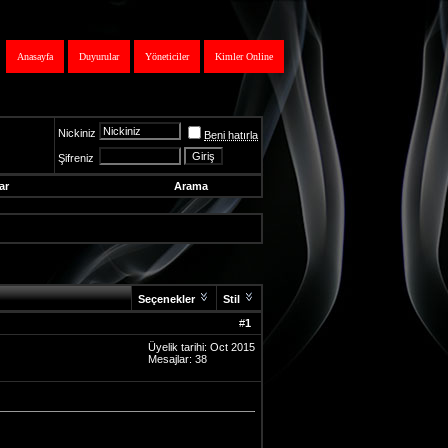
Anasayfa
Duyurular
Yöneticiler
Kimler Online
Nickiniz
Beni hatırla
Şifreniz
ar
Arama
Seçenekler
Stil
#
1
Üyelik tarihi: Oct 2015
Mesajlar: 38