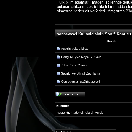
Türk bilim adamları, maden işçilerinde görüle
bulunan silikanın çok tehlikeli bir madde ol
olmasına neden oluyor? dedi. Araştırma ?Jou
sonsavasci Kullanicisinin Son 5 Konusu
Baslik
Aspirin yoksa kiraz!
Hangi MEyve Neye İYİ Gelir
7den 70e e Yemeli
Sağlıklı ve Bilinçli Zayıflama
Cep oyunları sağlığa zararlı!
Etiketler
hastalığı
,
madenci
,
tekstili
,
vurdu