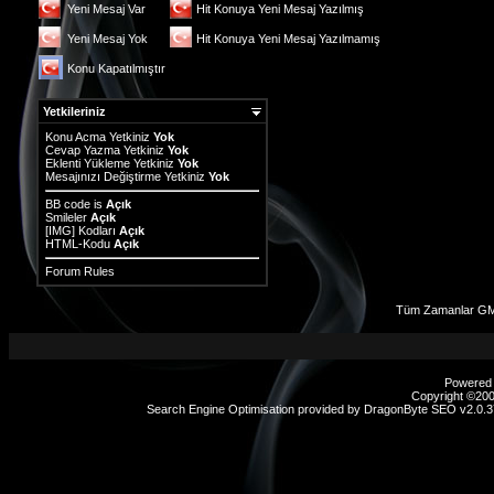
Yeni Mesaj Var
Hit Konuya Yeni Mesaj Yazılmış
Yeni Mesaj Yok
Hit Konuya Yeni Mesaj Yazılmamış
Konu Kapatılmıştır
Yetkileriniz
Konu Acma Yetkiniz
Yok
Cevap Yazma Yetkiniz
Yok
Eklenti Yükleme Yetkiniz
Yok
Mesajınızı Değiştirme Yetkiniz
Yok
BB code
is
Açık
Smileler
Açık
[IMG]
Kodları
Açık
HTML-Kodu
Açık
Forum Rules
Tüm Zamanlar GM
Powered b
Copyright ©2000
Search Engine Optimisation provided by
DragonByte SEO v2.0.37
sex
hikayeleri