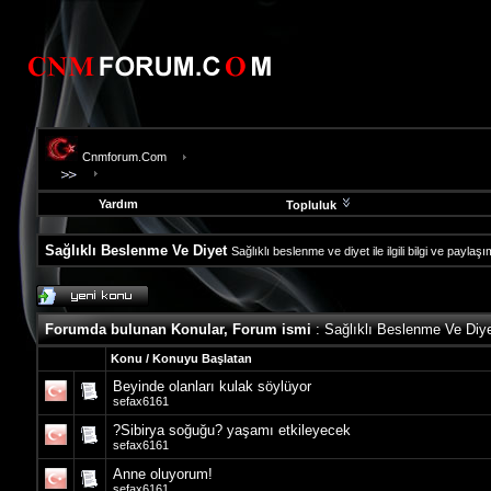
Cnmforum.Com
Yardım
Topluluk
Sağlıklı Beslenme Ve Diyet
Sağlıklı beslenme ve diyet ile ilgili bilgi ve paylaş
evooli
fethiye
escort
Forumda bulunan Konular, Forum ismi
: Sağlıklı Beslenme Ve Diy
gaziantep
escort
Konu
/
Konuyu Başlatan
gaziantep
Beyinde olanları kulak söylüyor
escort
sefax6161
?Sibirya soğuğu? yaşamı etkileyecek
sefax6161
Anne oluyorum!
sefax6161