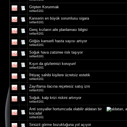
Gripten Korunmak
sefax6161
Kanserin en büyük sorumlusu sigara
sefax6161
Genç kızların aile planlaması bilgisi
sefax6161
Göğüs kanserli hasta sayısı artıyor
sefax6161
Soğuk hava zatürree risk taşıyor
sefax6161
Kışın da gözlerinizi koruyun!
sefax6161
İhtiyaç sahibi kişilere ücretsiz estetik
sefax6161
Zayıflama ilacına reçetesiz satış izni
sefax6161
Soğuk, kalp krizi riskini artırıyor
sefax6161
Anti sosyaller hortumcuda olabilir aldatan bir
kocada!
sefax6161
Sinüzit görme bozukluğuna yol açıyor