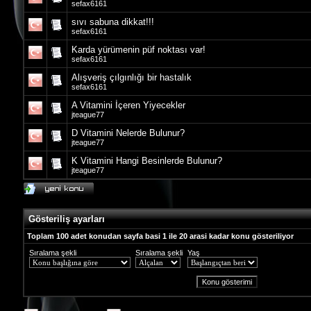
sefax6161
sıvı sabuna dikkat!!!
sefax6161
Karda yürümenin püf noktası var!
sefax6161
Alışveriş çılgınlığı bir hastalık
sefax6161
A Vitamini İçeren Yiyecekler
jteague77
D Vitamini Nelerde Bulunur?
jteague77
K Vitamini Hangi Besinlerde Bulunur?
jteague77
Gösteriliş ayarları
Toplam 100 adet konudan sayfa basi 1 ile 20 arasi kadar konu gösteriliyor
Sıralama şekli
Sıralama şekli
Yaş