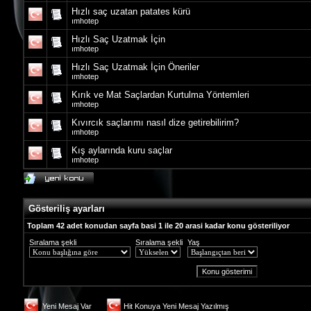
Hızlı saç uzatan patates kürü
ımhotep
Hızlı Saç Uzatmak İçin
ımhotep
Hızlı Saç Uzatmak İçin Öneriler
ımhotep
Kırık ve Mat Saçlardan Kurtulma Yöntemleri
ımhotep
Kıvırcık saçlarımı nasıl dize getirebilirim?
ımhotep
Kış aylarında kuru saçlar
ımhotep
Gösteriliş ayarları
Toplam 42 adet konudan sayfa basi 1 ile 20 arasi kadar konu gösteriliyor
Sıralama şekli
Sıralama şekli
Yaş
Yeni Mesaj Var
Hit Konuya Yeni Mesaj Yazılmış