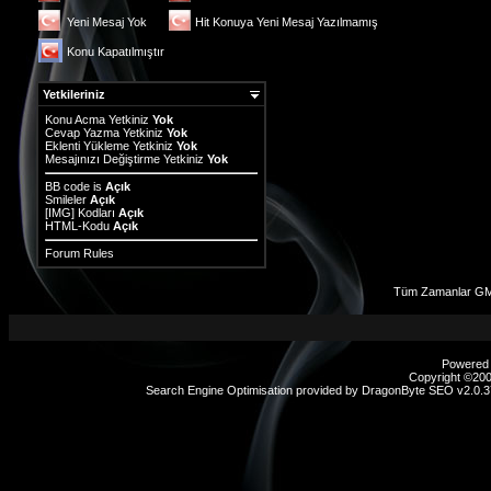
Yeni Mesaj Yok
Hit Konuya Yeni Mesaj Yazılmamış
Konu Kapatılmıştır
Yetkileriniz
Konu Acma Yetkiniz
Yok
Cevap Yazma Yetkiniz
Yok
Eklenti Yükleme Yetkiniz
Yok
Mesajınızı Değiştirme Yetkiniz
Yok
BB code
is
Açık
Smileler
Açık
[IMG]
Kodları
Açık
HTML-Kodu
Açık
Forum Rules
Tüm Zamanlar GM
Powered b
Copyright ©2000
Search Engine Optimisation provided by
DragonByte SEO v2.0.37
sex
hikayeleri