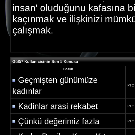
insan' oluduğunu kafasına b
kaçınmak ve ilişkinizi müm
çalışmak.
Gül57 Kullanicisinin Son 5 Konusu
Baslik
Geçmişten günümüze
PTC
kadınlar
Kadinlar arasi rekabet
PTC
Çünkü değerimiz fazla
PTC