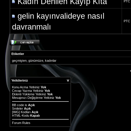
Kadın Denilen Kayıp Kıta
PTC
gelin kayınvalideye nasıl
PTC
davranmalı
Etiketler
geçmişten
,
günümüze
,
kadınlar
Yetkileriniz
Konu Acma Yetkiniz
Yok
Cevap Yazma Yetkiniz
Yok
Eklenti Yükleme Yetkiniz
Yok
Mesajınızı Değiştirme Yetkiniz
Yok
BB code
is
Açık
Smileler
Açık
[IMG]
Kodları
Açık
HTML-Kodu
Kapalı
Forum Rules