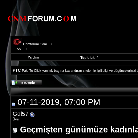
Cnmforum.Com
Yardım
Topluluk
PTC
Paid To Click yani tık başına kazandıran siteler ile ilgili bilgi ve düşüncelerinizi
evooli
fethiye
escort
gaziantep
07-11-2019, 07:00 PM
escort
gaziantep
escort
Gül57
Üye
Geçmişten günümüze kadınl