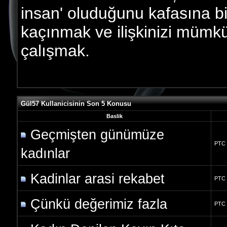
insan' oluduğunu kafasına b
kaçınmak ve ilişkinizi müm
çalışmak.
Gül57 Kullanicisinin Son 5 Konusu
Baslik
Geçmişten günümüze
PTC
kadınlar
Kadinlar arasi rekabet
PTC
Çünkü değerimiz fazla
PTC