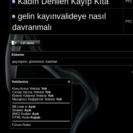
Kadın Denilen Kayıp Kıta
PTC
gelin kayınvalideye nasıl
PTC
davranmalı
Etiketler
geçmişten
,
günümüze
,
kadınlar
Yetkileriniz
Konu Acma Yetkiniz
Yok
Cevap Yazma Yetkiniz
Yok
Eklenti Yükleme Yetkiniz
Yok
Mesajınızı Değiştirme Yetkiniz
Yok
BB code
is
Açık
Smileler
Açık
[IMG]
Kodları
Açık
HTML-Kodu
Kapalı
Forum Rules