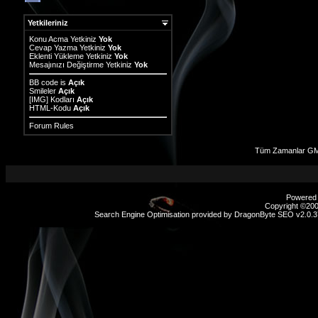
Yetkileriniz
Konu Acma Yetkiniz
Yok
Cevap Yazma Yetkiniz
Yok
Eklenti Yükleme Yetkiniz
Yok
Mesajınızı Değiştirme Yetkiniz
Yok
BB code
is
Açık
Smileler
Açık
[IMG]
Kodları
Açık
HTML-Kodu
Açık
Forum Rules
Tüm Zamanlar GM
Powered b
Copyright ©2000
Search Engine Optimisation provided by
DragonByte SEO v2.0.37
sex
hikayeleri