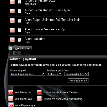
Airport Simulator 2015
mesut021
Airport Simulator 2015 Full Oyun
Dark
Alien Rage: Unlimited Full Tek Link indir
Dark
Alien Shooter Vengeance Rip
Dark
Alien: Isolation
Dark
Gösteriliş ayarları
Toplam 582 adet konudan sayfa basi 1 ile 20 arasi kadar konu gösteriliyor
Sıralama şekli
Sıralama şekli
Yaş
Yeni Mesaj Var
Hit Konuya Yeni Mesaj Yazılmış
Yeni Mesaj Yok
Hit Konuya Yeni Mesaj Yazılmamış
Konu Kapatılmıştır