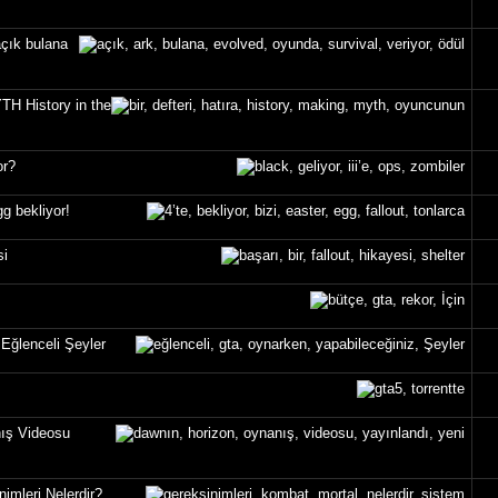
çık bulana
TH History in the
or?
gg bekliyor!
si
Eğlenceli Şeyler
nış Videosu
imleri Nelerdir?