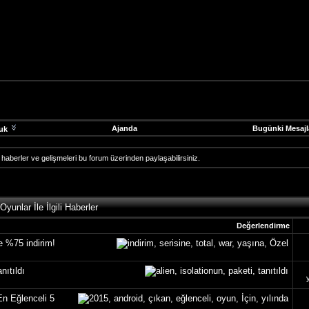
Ajanda
Bugünki Mesajl
uk
eni haberler ve gelişmeleri bu forum üzerinden paylaşabilirsiniz.
Oyunlar İle İlgili Haberler
Değerlendirme
e %75 indirim!
nıtıldı
En Eğlenceli 5