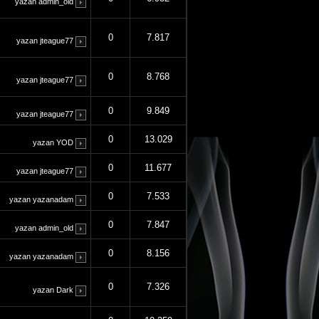
yazan
admin_old
0
7.817
yazan
jteague77
0
8.768
yazan
jteague77
0
9.849
yazan
jteague77
0
13.029
yazan
YOD
0
11.677
yazan
jteague77
0
7.533
yazan
yazanadam
0
7.847
yazan
admin_old
0
8.156
yazan
yazanadam
0
7.326
yazan
Dark