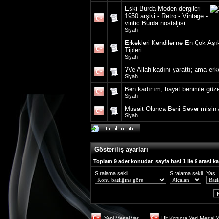
Eski Burda Moden dergileri
1950 arşivi - Retro - Vintage -
vintic Burda nostaljisi
Siyah
Erkekleri Kendilerine En Çok Aş
Tipleri
Siyah
?Ve Allah kadını yarattı; ama erk
Siyah
Ben kadınım, hayat benimle güz
Siyah
Müsait Olunca Beni Sever misin
Siyah
Gösteriliş ayarları
Toplam 9 adet konudan sayfa basi 1 ile 9 arasi ka
Sıralama şekli
Sıralama şekli
Yaş
Yeni Mesaj Var
Hit Konuya Yeni Mesaj Y