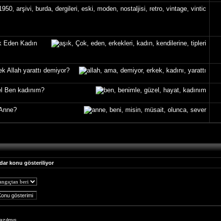
ık Eden Kadın
ek Allah yarattı demiyor?
el Ben kadınım?
 Anne?
dar konu gösteriliyor
azılmış