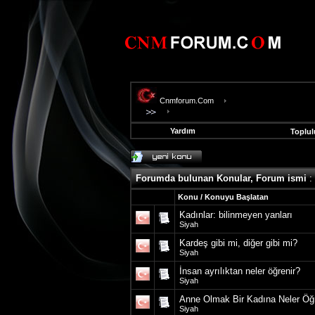
Cnmforum.Com
Yardım
Toplul
evooli
fethiye
escort
Forumda bulunan Konular, Forum ismi
:
gaziantep
escort
Konu
/
Konuyu Başlatan
gaziantep
Kadınlar: bilinmeyen yanları
escort
Siyah
Kardeş gibi mi, diğer gibi mi?
Siyah
İnsan ayrılıktan neler öğrenir?
Siyah
Anne Olmak Bir Kadına Neler Öğr
Siyah