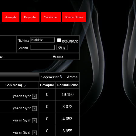
Anasayfa
Duyurular
Yöneticiler
Kimler Online
Nickiniz
Beni hatırla
Şifreniz
ar
Arama
Arama
Seçenekler
Son Mesaj
Cevaplar
Görüntüleme
0
19.180
yazan
Siyah
0
3.072
yazan
Siyah
0
4.053
yazan
Siyah
0
3.955
yazan
Siyah