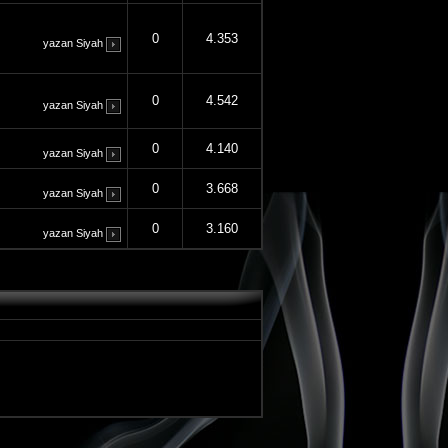
0
4.353
yazan
Siyah
0
4.542
yazan
Siyah
0
4.140
yazan
Siyah
0
3.668
yazan
Siyah
0
3.160
yazan
Siyah