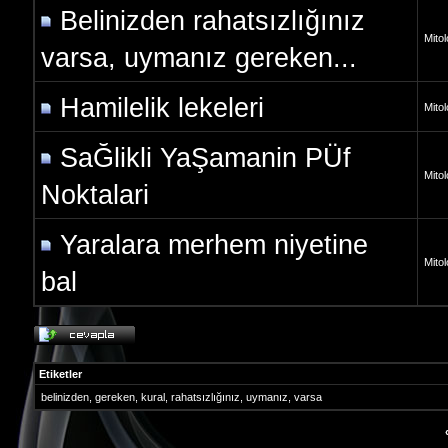
Belinizden rahatsızlığınız
Mitolo
varsa, uymanız gereken...
Hamilelik lekeleri
Mitolo
SaĞlikli YaŞamanin PÜf
Mitolo
Noktalari
Yaralara merhem niyetine
Mitolo
bal
Etiketler
belinizden
,
gereken
,
kural
,
rahatsızlığınız
,
uymanız
,
varsa