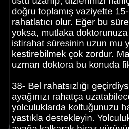
üstü uzanıp, dizlerimizi hafi
doğru toplamış vaziyette 15-
rahatlatıcı olur. Eğer bu sü
yoksa, mutlaka doktorunuza
istirahat süresinin uzun mu
kestirebilmek çok zordur. 
uzman doktora bu konuda fiki
38- Bel rahatsızlığı geçirdiy
ayağınızı rahatça uzatabilece
yolculuklarda koltuğunuzu haf
yastıkla destekleyin. Yolcul
ayağa kalkarak biraz yürüyün.