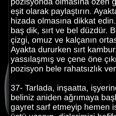
pozisyonda olmasına özen gös
eşit olarak paylaştırın. Aya
hizada olmasına dikkat edin.
baş dik, sırt ve bel düzdür. 
çizgi, omuz ve kalçanın orta
Ayakta dururken sırt kambur,
yassılaşmış ve çene öne çıkm
pozisyon bele rahatsızlık veri
37- Tarlada, inşaatta, işyeri
beliniz aniden ağrımaya başl
gayret sarf etmeyip hemen ist