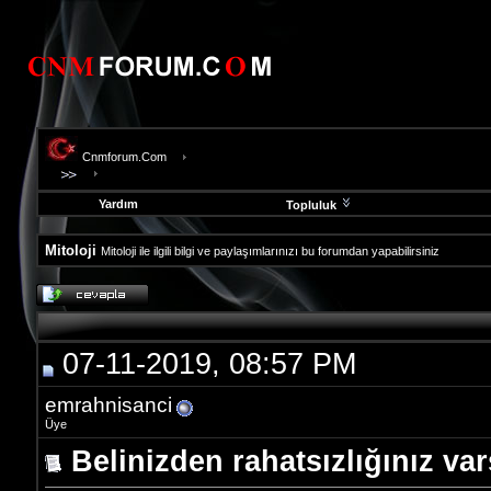
Cnmforum.Com
Yardım
Topluluk
Mitoloji
Mitoloji ile ilgili bilgi ve paylaşımlarınızı bu forumdan yapabilirsiniz
evooli
fethiye
escort
gaziantep
07-11-2019, 08:57 PM
escort
gaziantep
escort
emrahnisanci
Üye
Belinizden rahatsızlığınız va