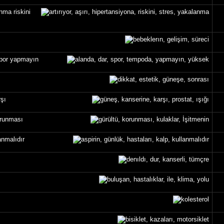
nma riskini
por yapmayın
rşı
orunması
anmalıdır