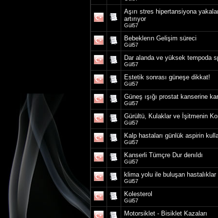
Aşırı stres hipertansiyona yakala
artırıyor
Gül57
Bebeklerın Gelişim süreci
Gül57
Dar alanda ve yüksek tempoda s
Gül57
Estetik sonrası güneşe dikkat!
Gül57
Güneş ışığı prostat kanserine ka
Gül57
Gürültü, Kulaklar ve İşitmenin K
Gül57
Kalp hastaları günlük aspirin kull
Gül57
Kanserli Tümçre Dur denıldı
Gül57
klima yolu ile buluşan hastalıklar
Gül57
Kolesterol
Gül57
Motorsiklet - Bisiklet Kazaları