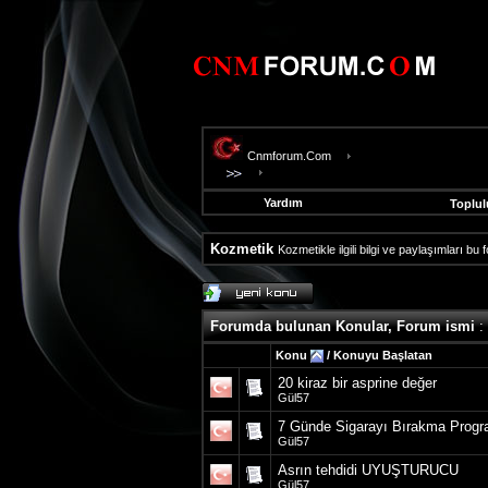
Cnmforum.Com
Yardım
Toplul
Kozmetik
Kozmetikle ilgili bilgi ve paylaşımları bu
evooli
fethiye
escort
Forumda bulunan Konular, Forum ismi
:
gaziantep
escort
Konu
/
Konuyu Başlatan
gaziantep
20 kiraz bir asprine değer
escort
Gül57
7 Günde Sigarayı Bırakma Progr
Gül57
Asrın tehdidi UYUŞTURUCU
Gül57