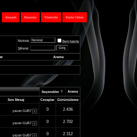
Anasayfa
Duyurular
Yöneticiler
Kimler Online
Nickiniz
Beni hatırla
Şifreniz
ar
Arama
Arama
Seçenekler
Son Mesaj
Cevaplar
Görüntüleme
0
2.436
yazan
Gül57
0
2.702
yazan
Gül57
0
2.312
yazan
Gül57