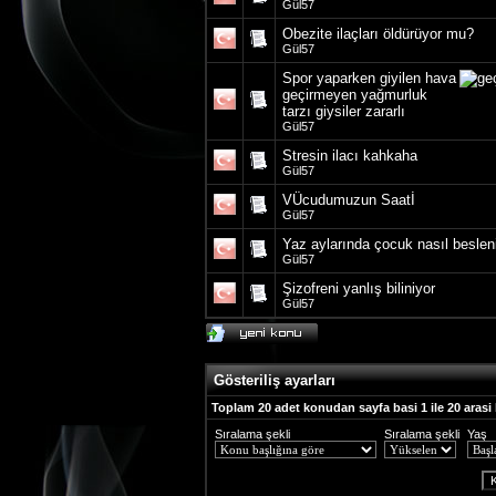
Gül57
Obezite ilaçları öldürüyor mu?
Gül57
Spor yaparken giyilen hava
geçirmeyen yağmurluk
tarzı giysiler zararlı
Gül57
Stresin ilacı kahkaha
Gül57
VÜcudumuzun Saatİ
Gül57
Yaz aylarında çocuk nasıl beslen
Gül57
Şizofreni yanlış biliniyor
Gül57
Gösteriliş ayarları
Toplam 20 adet konudan sayfa basi 1 ile 20 arasi
Sıralama şekli
Sıralama şekli
Yaş