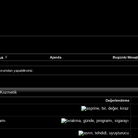
Ajanda
Bugünki Mesajl
uk
 forumdan yapabilirsiniz.
 Kozmetik
Değerlendirme
amı