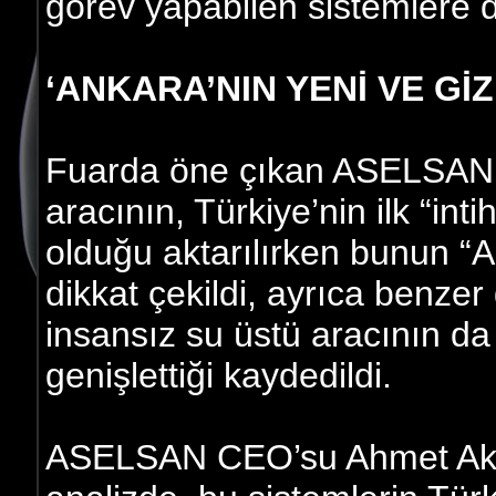
görev yapabilen sistemlere de 
‘ANKARA’NIN YENİ VE GİZ
Fuarda öne çıkan ASELSAN ür
aracının, Türkiye’nin ilk “inti
olduğu aktarılırken bunun “A
dikkat çekildi, ayrıca benzer
insansız su üstü aracının d
genişlettiği kaydedildi.
ASELSAN CEO’su Ahmet Akyol