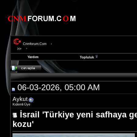
Cnmforum.Com
Yardım
Topluluk
evooli
fethiye
escort
gaziantep
06-03-2026, 05:00 AM
escort
gaziantep
escort
Aykut
Kıdemli Üye
İsrail 'Türkiye yeni safhaya g
kozu'