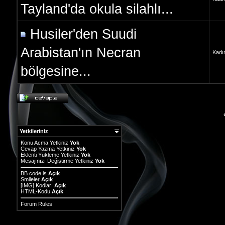
Tayland'da okula silahlı...
Husiler'den Suudi
Arabistan'ın Necran
Kadı
bölgesine...
Yetkileriniz
Konu Acma Yetkiniz
Yok
Cevap Yazma Yetkiniz
Yok
Eklenti Yükleme Yetkiniz
Yok
Mesajınızı Değiştirme Yetkiniz
Yok
BB code
is
Açık
Smileler
Açık
[IMG]
Kodları
Açık
HTML-Kodu
Açık
Forum Rules