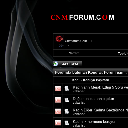
Cnmforum.Com
Yardım
Toplul
evooli
fethiye
escort
Forumda bulunan Konular, Forum ismi
:
gaziantep
escort
Konu
/
Konuyu Başlatan
gaziantep
Kadınların Merak Ettiği 5 Soru v
escort
vakanist
Doğumunuza sahip çıkın
vakanist
Kadın Diğer Kadına Baktığında Ne
vakanist
Kadınlık hormonu koruyor
vakanist