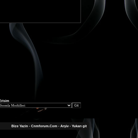
 Erisim
Bize Yazin
-
Cnmforum.Com
-
Arşiv
-
Yukarı git