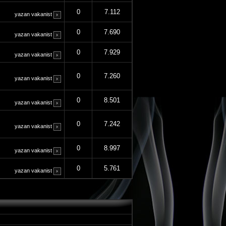
0
7.112
yazan
vakanist
0
7.690
yazan
vakanist
0
7.929
yazan
vakanist
0
7.260
yazan
vakanist
0
8.501
yazan
vakanist
0
7.242
yazan
vakanist
0
8.997
yazan
vakanist
0
5.761
yazan
vakanist