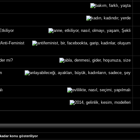
tkiliyor
Anti-Feminist
der mi?
n
lı
 kadar konu gösteriliyor