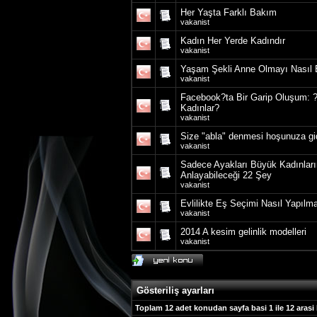
Her Yaşta Farklı Bakım
vakanist
Kadın Her Yerde Kadındır
vakanist
Yaşam Şekli Anne Olmayı Nasıl E
vakanist
Facebook?ta Bir Garip Oluşum: ?
Kadınlar?
vakanist
Size "abla" denmesi hoşunuza gi
vakanist
Sadece Ayakları Büyük Kadınları
Anlayabileceği 22 Şey
vakanist
Evlilikte Eş Seçimi Nasıl Yapılma
vakanist
2014 A kesim gelinlik modelleri
vakanist
Gösteriliş ayarları
Toplam 12 adet konudan sayfa basi 1 ile 12 arasi