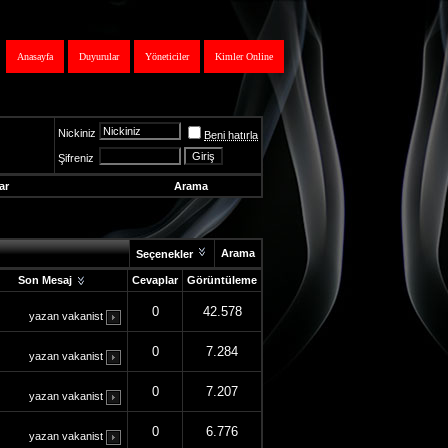
Anasayfa
Duyurular
Yöneticiler
Kimler Online
Nickiniz
Beni hatırla
Şifreniz
ar
Arama
Arama
Seçenekler
Son Mesaj
Cevaplar
Görüntüleme
0
42.578
yazan
vakanist
0
7.284
yazan
vakanist
0
7.207
yazan
vakanist
0
6.776
yazan
vakanist