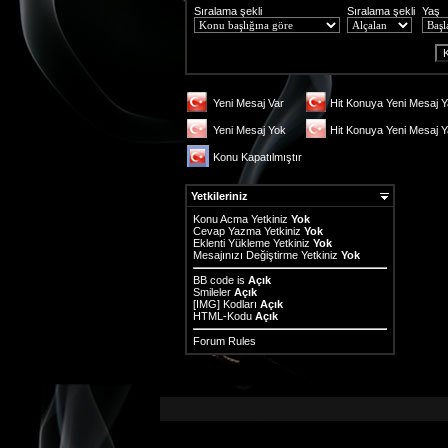
Sıralama şekli
Sıralama şekli
Yaş
Yeni Mesaj Var
Hit Konuya Yeni Mesaj Y
Yeni Mesaj Yok
Hit Konuya Yeni Mesaj 
Konu Kapatılmıştır
Yetkileriniz
Konu Acma Yetkiniz
Yok
Cevap Yazma Yetkiniz
Yok
Eklenti Yükleme Yetkiniz
Yok
Mesajınızı Değiştirme Yetkiniz
Yok
BB code
is
Açık
Smileler
Açık
[IMG]
Kodları
Açık
HTML-Kodu
Açık
Forum Rules