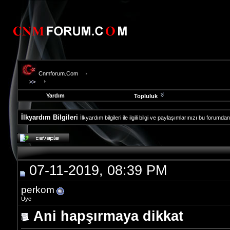
Cnmforum.Com
Yardım
Topluluk
İlkyardım Bilgileri
İlkyardım bilgileri ile ilgili bilgi ve paylaşımlarınızı bu forumdan
evooli
fethiye
escort
gaziantep
07-11-2019, 08:39 PM
escort
gaziantep
escort
perkom
Üye
Ani hapşırmaya dikkat