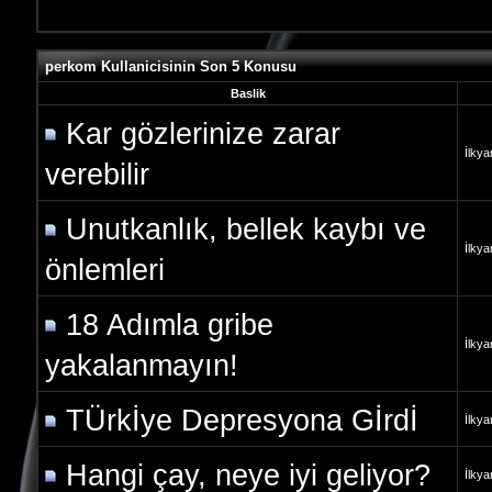
perkom Kullanicisinin Son 5 Konusu
Baslik
Kar gözlerinize zarar
İlkya
verebilir
Unutkanlık, bellek kaybı ve
İlkya
önlemleri
18 Adımla gribe
İlkya
yakalanmayın!
TÜrkİye Depresyona Gİrdİ
İlkya
Hangi çay, neye iyi geliyor?
İlkya