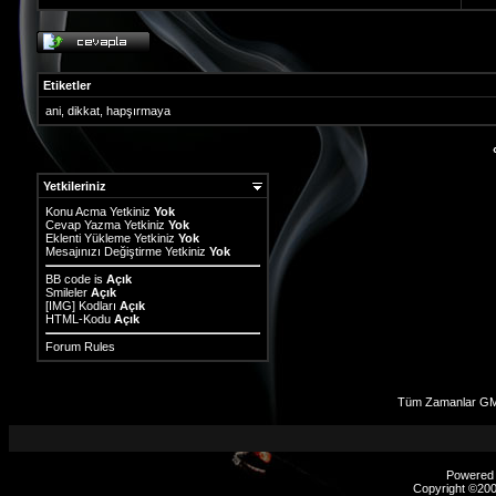
Etiketler
ani
,
dikkat
,
hapşırmaya
Yetkileriniz
Konu Acma Yetkiniz
Yok
Cevap Yazma Yetkiniz
Yok
Eklenti Yükleme Yetkiniz
Yok
Mesajınızı Değiştirme Yetkiniz
Yok
BB code
is
Açık
Smileler
Açık
[IMG]
Kodları
Açık
HTML-Kodu
Açık
Forum Rules
Tüm Zamanlar GMT
Powered b
Copyright ©2000