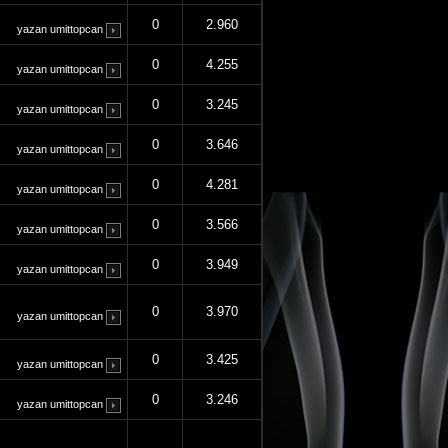
0
2.960
yazan
umittopcan
0
4.255
yazan
umittopcan
0
3.245
yazan
umittopcan
0
3.646
yazan
umittopcan
0
4.281
yazan
umittopcan
0
3.566
yazan
umittopcan
0
3.949
yazan
umittopcan
0
3.970
yazan
umittopcan
0
3.425
yazan
umittopcan
0
3.246
yazan
umittopcan