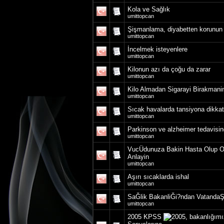
Kola ve Sağlık
umittopcan
Şişmanlama, diyabetten korunun
umittopcan
İncelmek isteyenlere
umittopcan
Kilonun azı da çoğu da zarar
umittopcan
Kilo Almadan Sigarayi Birakmanin
umittopcan
Sıcak havalarda tansiyona dikkat
umittopcan
Parkinson ve alzheimer tedavisin
umittopcan
VucÜdunuza Bakin Hasta Olup O
Anlayin
umittopcan
Aşırı sıcaklarda ishal
umittopcan
SaĞlik BakanliĞi?ndan VatandaŞl
umittopcan
2005 KPSS