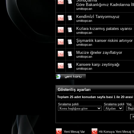
Sonuçlarına
Göre Bakanlığımız Kadrolarına İlk
umittopcan
Kendİmİzİ Taniyormuyuz
umittopcan
Kızlara kızarmış patates uyarısı
umittopcan
Şişmanlık kanser riskini artırıyor
umittopcan
Mucize iğneler zayıflatıyor
umittopcan
Kansere karşı zeytinyağı
umittopcan
Gösteriliş ayarları
Toplam 25 adet konudan sayfa basi 1 ile 20 arasi
Sıralama şekli
Sıralama şekli
Yaş
Yeni Mesaj Var
Hit Konuya Yeni Mesaj Y