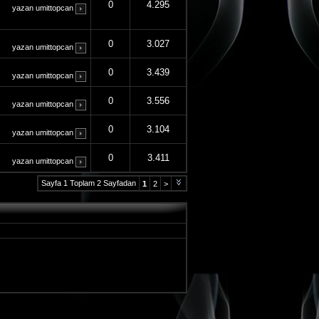
0
4.295
yazan
umittopcan
0
3.027
yazan
umittopcan
0
3.439
yazan
umittopcan
0
3.556
yazan
umittopcan
0
3.104
yazan
umittopcan
0
3.411
yazan
umittopcan
Sayfa 1 Toplam 2 Sayfadan
1
2
>