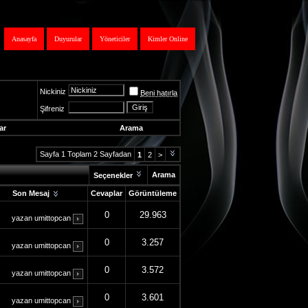
Anasayfa
Duyurular
Yöneticiler
Kimler Online
Nickiniz
Beni hatırla
Şifreniz
ar
Arama
Sayfa 1 Toplam 2 Sayfadan
1
2
>
Arama
Seçenekler
Son Mesaj
Cevaplar
Görüntüleme
0
29.963
yazan
umittopcan
0
3.257
yazan
umittopcan
0
3.572
yazan
umittopcan
0
3.601
yazan
umittopcan