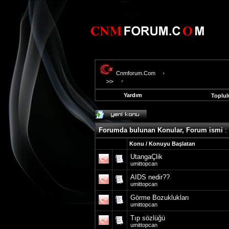
Cnmforum.Com
Yardım
Toplul
evooli
fethiye
escort
Forumda bulunan Konular, Forum ismi
:
gaziantep
escort
Konu
/
Konuyu Başlatan
gaziantep
UtangaÇlik
escort
umittopcan
AIDS nedir??
umittopcan
Görme Bozuklukları
umittopcan
Tıp sözlüğü
umittopcan