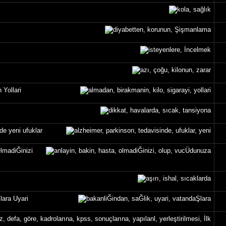
 Yollari
de yeni ufuklar
lmadiĞinizi
ara Uyari