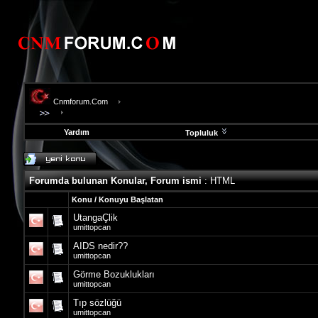
Cnmforum.Com
Yardım
Topluluk
evooli
fethiye
escort
Forumda bulunan Konular, Forum ismi
: HTML
gaziantep
escort
Konu
/
Konuyu Başlatan
gaziantep
UtangaÇlik
escort
umittopcan
AIDS nedir??
umittopcan
Görme Bozuklukları
umittopcan
Tıp sözlüğü
umittopcan