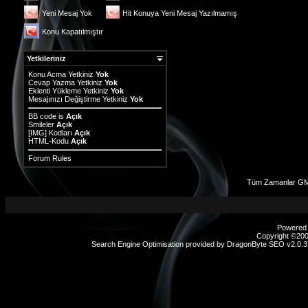
Yeni Mesaj Yok
Hit Konuya Yeni Mesaj Yazılmamış
Konu Kapatılmıştır
Yetkileriniz
Konu Acma Yetkiniz
Yok
Cevap Yazma Yetkiniz
Yok
Eklenti Yükleme Yetkiniz
Yok
Mesajınızı Değiştirme Yetkiniz
Yok
BB code
is
Açık
Smileler
Açık
[IMG]
Kodları
Açık
HTML-Kodu
Açık
Forum Rules
Tüm Zamanlar GM
Powered b
Copyright ©2000
Search Engine Optimisation provided by
DragonByte SEO v2.0.37
sex
hikayeleri