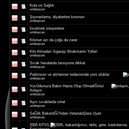
Kola ve Sağlık
umittopcan
Şişmanlama, diyabetten korunun
umittopcan
İncelmek isteyenlere
umittopcan
Kilonun azı da çoğu da zarar
umittopcan
Kilo Almadan Sigarayi Birakmanin Yollari
umittopcan
Sıcak havalarda tansiyona dikkat
umittopcan
Parkinson ve alzheimer tedavisinde yeni ufuklar
umittopcan
VucÜdunuza Bakin Hasta Olup OlmadiĞinizi
Anlayin
umittopcan
Aşırı sıcaklarda ishal
umittopcan
SaĞlik BakanliĞi?ndan VatandaŞlara Uyari
umittopcan
2005 KPSS