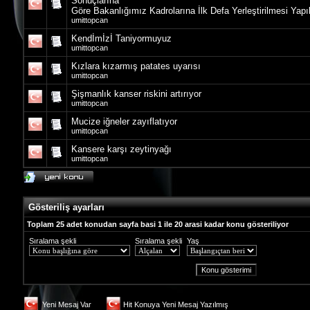
Sonuçlarına
Göre Bakanlığımız Kadrolarına İlk Defa Yerleştirilmesi Yapı
umittopcan
Kendİmİzİ Taniyormuyuz
umittopcan
Kızlara kızarmış patates uyarısı
umittopcan
Şişmanlık kanser riskini artırıyor
umittopcan
Mucize iğneler zayıflatıyor
umittopcan
Kansere karşı zeytinyağı
umittopcan
Gösteriliş ayarları
Toplam 25 adet konudan sayfa basi 1 ile 20 arasi kadar konu gösteriliyor
Sıralama şekli
Sıralama şekli
Yaş
Yeni Mesaj Var
Hit Konuya Yeni Mesaj Yazılmış