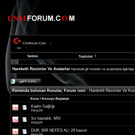
Cnmforum.Com
Yardım
Topluluk
Hareketli Resimler Ve Avatarlar
Hareketli gif resimler ve avatarlarla ilgili bi
evooli
fethiye
escort
Forumda bulunan Konular, Forum ismi
: Hareketli Resimler Ve Avat
gaziantep
escort
Konu
/
Konuyu Başlatan
gaziantep
Kadın Sağlığı
escort
Hsny24
Sır hastalık, MS!
Hsny24
DUR, BİR NEFES AL! 29 kasım
Hsny24