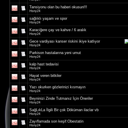
Tansiyonu olan bu haberi okusun!!!
Hsny24
sağlıklı yaşam ve spor
Hsny24
Karaciğere çay ve kahve / 6 aralık
Hsny24
Gece vardiyası kanser riskini ikiye katlıyor
Hsny24
Parkison hastalarına yeni umut
Hsny24
kalp hast tedavisi
Hsny24
Hayat veren bitkiler
Hsny24
Yazı okurken gözlerinizi kısmayın
Hsny24
Beyninizi Zinde Tutmanız İçin Öneriler
Hsny24
SağLıkLa İlgili Bir çok Döküman ilaclar vb
Hsny24
Zayıflamada son keşif:Obestatin
Hsny24