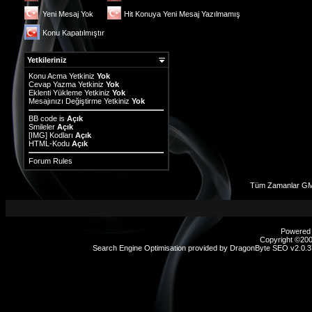
Yeni Mesaj Yok
Hit Konuya Yeni Mesaj Yazılmamış
Konu Kapatılmıştır
Yetkileriniz
Konu Acma Yetkiniz
Yok
Cevap Yazma Yetkiniz
Yok
Eklenti Yükleme Yetkiniz
Yok
Mesajınızı Değiştirme Yetkiniz
Yok
BB code
is
Açık
Smileler
Açık
[IMG]
Kodları
Açık
HTML-Kodu
Açık
Forum Rules
Tüm Zamanlar GMT
Powered b
Copyright ©2000
Search Engine Optimisation provided by
DragonByte SEO v2.0.37
sex
hikayeleri