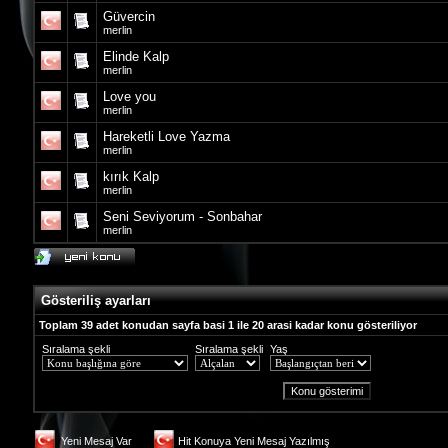
Güvercin
merlin
Elinde Kalp
merlin
Love you
merlin
Hareketli Love Yazma
merlin
kırık Kalp
merlin
Seni Seviyorum - Sonbahar
merlin
Gösteriliş ayarları
Toplam 39 adet konudan sayfa basi 1 ile 20 arasi kadar konu gösteriliyor
Sıralama şekli
Sıralama şekli
Yaş
Yeni Mesaj Var
Hit Konuya Yeni Mesaj Yazılmış