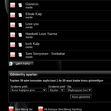
Güvercin
merlin
Elinde Kalp
merlin
Love you
merlin
Hareketli Love Yazma
merlin
kırık Kalp
merlin
Seni Seviyorum - Sonbahar
merlin
Gösteriliş ayarları
Toplam 39 adet konudan sayfa basi 1 ile 20 arasi kadar konu gösteriliyor
Sıralama şekli
Sıralama şekli
Yaş
Yeni Mesaj Var
Hit Konuya Yeni Mesaj Yazılmış