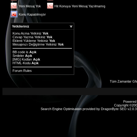
Yeni Mesaj Yok
Hit Konuya Yeni Mesaj Yazılmamış
Konu Kapatılmıştır
Yetkileriniz
Konu Acma Yetkiniz
Yok
Cevap Yazma Yetkiniz
Yok
Eklenti Yükleme Yetkiniz
Yok
Mesajınızı Değiştirme Yetkiniz
Yok
BB code
is
Açık
Smileler
Açık
[IMG]
Kodları
Açık
HTML-Kodu
Açık
Forum Rules
Tüm Zamanlar GMT
Powered b
Copyright ©2000
Search Engine Optimisation provided by
DragonByte SEO v2.0.37
sex
hikayeleri