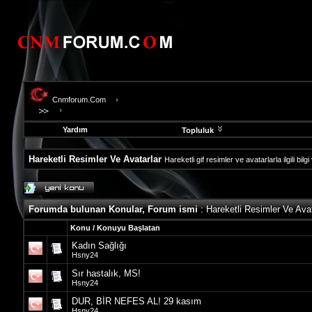
Cnmforum.Com
Yardım
Topluluk
Hareketli Resimler Ve Avatarlar
Hareketli gif resimler ve avatarlarla ilgili bi
evooli
fethiye
escort
Forumda bulunan Konular, Forum ismi
: Hareketli Resimler Ve Avat
gaziantep
escort
Konu
/
Konuyu Başlatan
gaziantep
Kadın Sağlığı
escort
Hsny24
Sır hastalık, MS!
Hsny24
DUR, BİR NEFES AL! 29 kasım
Hsny24