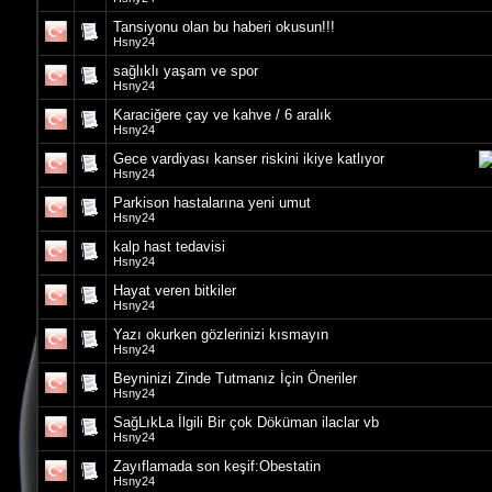
Tansiyonu olan bu haberi okusun!!!
Hsny24
sağlıklı yaşam ve spor
Hsny24
Karaciğere çay ve kahve / 6 aralık
Hsny24
Gece vardiyası kanser riskini ikiye katlıyor
Hsny24
Parkison hastalarına yeni umut
Hsny24
kalp hast tedavisi
Hsny24
Hayat veren bitkiler
Hsny24
Yazı okurken gözlerinizi kısmayın
Hsny24
Beyninizi Zinde Tutmanız İçin Öneriler
Hsny24
SağLıkLa İlgili Bir çok Döküman ilaclar vb
Hsny24
Zayıflamada son keşif:Obestatin
Hsny24