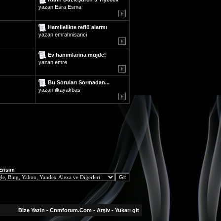
yazan
Esra Esma
Hamilelikte reflü alarmı
yazan
emrahnisanci
Ev hanımlarına müjde!
yazan
emre
Bu Soruları Sormadan...
yazan
ilkayakbas
 Erisim
Bize Yazin
-
Cnmforum.Com
-
Arşiv
-
Yukarı git