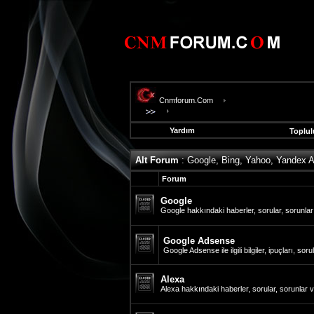
Cnmforum.Com
Yardım
Toplul
evooli
Alt Forum
: Google, Bing, Yahoo, Yandex Al
fethiye
escort
Forum
gaziantep
escort
Google
gaziantep
Google hakkındaki haberler, sorular, sorunlar
escort
Google Adsense
Google Adsense ile ilgili bilgiler, ipuçları, so
Alexa
Alexa hakkındaki haberler, sorular, sorunlar 