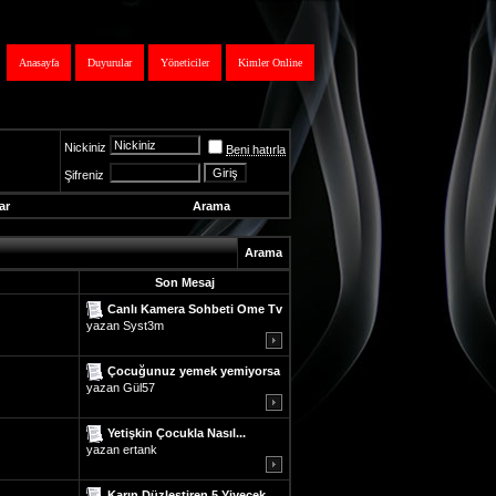
Anasayfa
Duyurular
Yöneticiler
Kimler Online
Nickiniz
Beni hatırla
Şifreniz
ar
Arama
Arama
Son Mesaj
Canlı Kamera Sohbeti Ome Tv
yazan
Syst3m
Çocuğunuz yemek yemiyorsa
yazan
Gül57
Yetişkin Çocukla Nasıl...
yazan
ertank
Karın Düzleştiren 5 Yiyecek