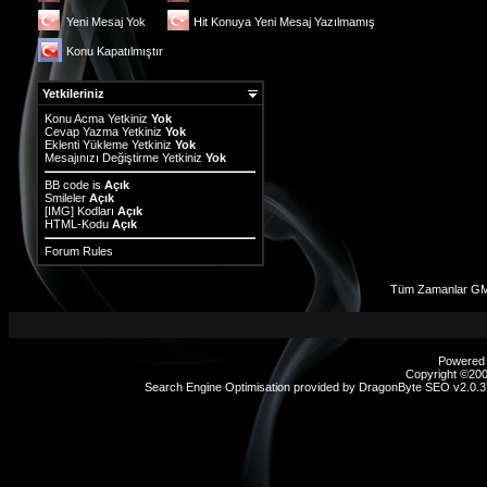
Yeni Mesaj Yok
Hit Konuya Yeni Mesaj Yazılmamış
Konu Kapatılmıştır
Yetkileriniz
Konu Acma Yetkiniz
Yok
Cevap Yazma Yetkiniz
Yok
Eklenti Yükleme Yetkiniz
Yok
Mesajınızı Değiştirme Yetkiniz
Yok
BB code
is
Açık
Smileler
Açık
[IMG]
Kodları
Açık
HTML-Kodu
Açık
Forum Rules
Tüm Zamanlar GMT
Powered b
Copyright ©2000
Search Engine Optimisation provided by
DragonByte SEO v2.0.37
sex
hikayeleri