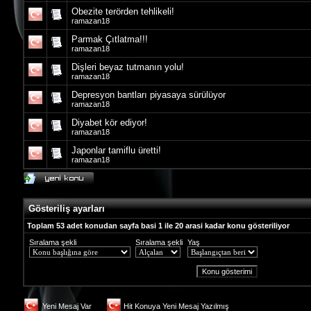
Obezite terörden tehlikeli!
ramazan18
Parmak Çıtlatma!!!
ramazan18
Dişleri beyaz tutmanın yolu!
ramazan18
Depresyon bantları piyasaya sürülüyor
ramazan18
Diyabet kör ediyor!
ramazan18
Japonlar tamiflu üretti!
ramazan18
Gösteriliş ayarları
Toplam 53 adet konudan sayfa basi 1 ile 20 arasi kadar konu gösteriliyor
Sıralama şekli
Sıralama şekli
Yaş
Yeni Mesaj Var
Hit Konuya Yeni Mesaj Yazılmış