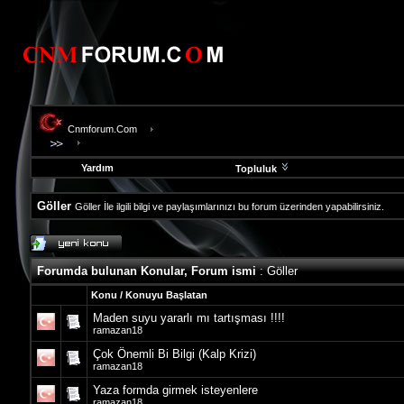
Cnmforum.Com
Yardım
Topluluk
Göller
Göller İle ilgili bilgi ve paylaşımlarınızı bu forum üzerinden yapabilirsiniz.
evooli
fethiye
escort
Forumda bulunan Konular, Forum ismi
: Göller
gaziantep
escort
Konu
/
Konuyu Başlatan
gaziantep
Maden suyu yararlı mı tartışması !!!!
escort
ramazan18
Çok Önemli Bi Bilgi (Kalp Krizi)
ramazan18
Yaza formda girmek isteyenlere
ramazan18