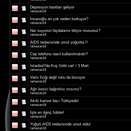
Depresyon bantları geliyor
ramazan18
İnsanoğlu en çok neden korkuyor?
ramazan18
Nar suyunun faydalarını biliyor musunuz?
ramazan18
AIDS tedavisinde umut yoğurtta !!
ramazan18
Cep telefonu nasıl kullanılmalıdır?
ramazan18
İstanbul?da Kuş Gribi var! / 3 Mart
ramazan18
Varis fiziği değil ruhu da bozuyor
ramazan18
Ağrı kesici bağımlısı mısınız?
ramazan18
Akıllı kanser ilacı Türkiyede!
ramazan18
İşte en ilginç fobiler!
ramazan18
Yoğurt,AIDS tedavisinde umut oldu!
ramazan18