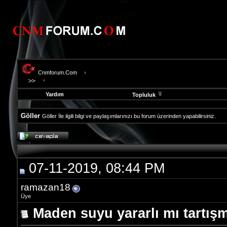
Cnmforum.Com
Yardım
Topluluk
Göller
Göller İle ilgili bilgi ve paylaşımlarınızı bu forum üzerinden yapabilirsiniz.
evooli
fethiye
escort
gaziantep
07-11-2019, 08:44 PM
escort
gaziantep
escort
ramazan18
Üye
Maden suyu yararlı mı tartışma