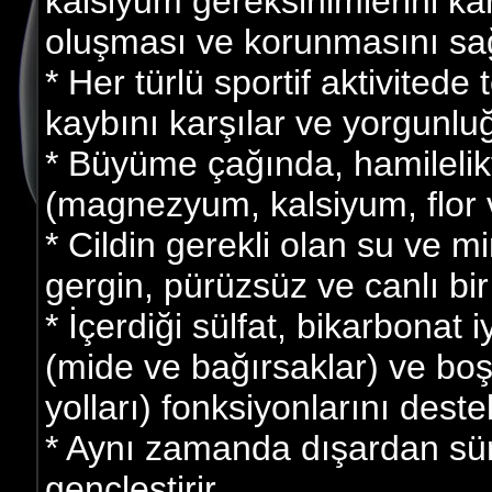
kalsiyum gereksinimlerini ka
oluşması ve korunmasını sağ
* Her türlü sportif aktivitede
kaybını karşılar ve yorgunluğ
* Büyüme çağında, hamilelikte
(magnezyum, kalsiyum, flor v
* Cildin gerekli olan su ve mi
gergin, pürüzsüz ve canlı bi
* İçerdiği sülfat, bikarbonat 
(mide ve bağırsaklar) ve boş
yolları) fonksiyonlarını destek
* Aynı zamanda dışardan sür
gençleştirir.