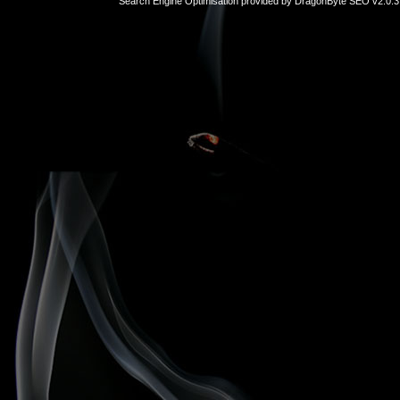
Search Engine Optimisation provided by
DragonByte SEO v2.0.37
sex
hikayeleri