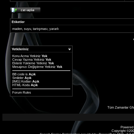
Etiketler
maden
,
suyu
,
tartışması
,
yararlı
Yetkileriniz
Konu Acma Yetkiniz
Yok
Cevap Yazma Yetkiniz
Yok
Eklenti Yükleme Yetkiniz
Yok
Mesajınızı Değiştirme Yetkiniz
Yok
BB code
is
Açık
Smileler
Açık
[IMG]
Kodları
Açık
HTML-Kodu
Açık
Forum Rules
Tüm Zamanlar GMT
Powered b
Copyright ©2000