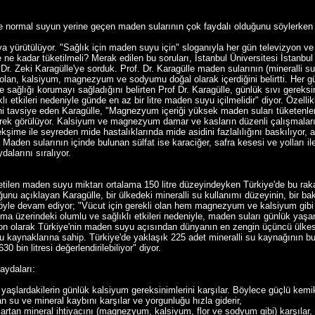
e normal suyun yerine geçen maden sularının çok faydalı olduğunu söylerken ba
ya yürütülüyor. "Sağlık için maden suyu için" sloganıyla her gün televizyon v
 ne kadar tüketilmeli? Merak edilen bu soruları, İstanbul Üniversitesi İstanbul
Dr. Zeki Karagülle'ye sorduk. Prof. Dr. Karagülle maden sularının (mineralli su
olan, kalsiyum, magnezyum ve sodyumu doğal olarak içerdiğini belirtti. Her gü
 ve sağlığı korumayı sağladığını belirten Prof Dr. Karagülle, günlük sıvı ger
lı etkileri nedeniyle günde en az bir litre maden suyu içilmelidir" diyor. Özel
i tavsiye eden Karagülle, "Magnezyum içeriği yüksek maden suları tüketenlerd
rek görülüyor. Kalsiyum ve magnezyum damar ve kasların düzenli çalışmaların
kşime ile seyreden mide hastalıklarında mide asidini fazlalılığını baskılıyor,
 Maden sularının içinde bulunan sülfat ise karaciğer, safra kesesi ve yolları i
alarını sıralıyor.
ketilen maden suyu miktarı ortalama 150 litre düzeyindeyken Türkiye'de bu rak
uğunu açıklayan Karagülle, bir ülkedeki mineralli su kullanımı düzeyinin, bir b
öyle devam ediyor; "Vücut için gerekli olan hem magnezyum ve kalsiyum gib
ma üzerindeki olumlu ve sağlıklı etkileri nedeniyle, maden suları günlük yaşan
Son olarak Türkiye'nin maden suyu açısından dünyanın en zengin üçüncü ülkesi
su kaynaklarına sahip. Türkiye'de yaklaşık 225 adet mineralli su kaynağının
0 bin litresi değerlendirilebiliyor" diyor.
aydaları:
i yaşlardakilerin günlük kalsiyum gereksinimlerini karşılar. Böylece güçlü kem
şan su ve mineral kaybını karşılar ve yorgunluğu hızla giderir,
artan mineral ihtiyacını (magnezyum, kalsiyum, flor ve sodyum gibi) karşılar,