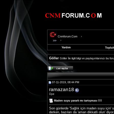
Cnmforum.Com
Yardım
Toplul
Göller
Göller İle ilgili bilgi ve paylaşımlarınızı bu f
evooli
fethiye
escort
gaziantep
07-11-2019, 08:44 PM
escort
gaziantep
ramazan18
escort
Üye
Maden suyu yararlı mı tartışması !!!!
Son günlerde 'Sağlık için maden suyu için' s
derken, bazıları da 'aman dikkatli olun' diyor