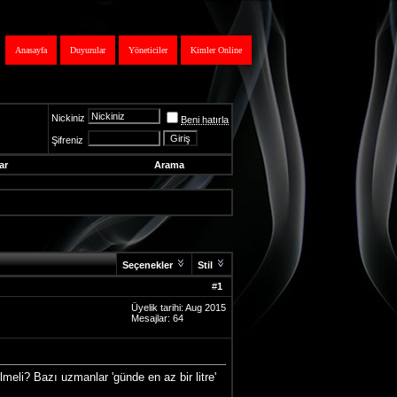
Anasayfa
Duyurular
Yöneticiler
Kimler Online
Nickiniz
Beni hatırla
Şifreniz
ar
Arama
Seçenekler
Stil
#
1
Üyelik tarihi: Aug 2015
Mesajlar: 64
meli? Bazı uzmanlar 'günde en az bir litre'