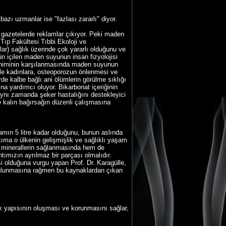
zı uzmanlar ise "fazlası zararlı" diyor.
e gazetelerde reklamlar çıkıyor. Peki maden
 Tıp Fakültesi Tıbbi Ekoloji ve
lar) sağlık üzerinde çok yararlı olduğunu ve
n içilen maden suyunun insan fizyolojisi
eksiniminin karşılanmasında maden suyunun
likle kadınlara, osteoporozun önlenmesi ve
e kalbe bağlı ani ölümlerin görülme sıklığı
a yardımcı oluyor. Bikarbonat içeriğinin
 aynı zamanda şeker hastalığını destekleyici
le kalın bağırsağın düzenli çalışmasına
amın 5 litre kadar olduğunu, bunun aslında
akıma o ülkenin gelişmişlik ve sağlıklı yaşam
i minerallerin sağlanmasında hem de
tımızın ayrılmaz bir parçası olmalıdır.
 olduğuna vurgu yapan Prof. Dr. Karagülle,
 bulunmasına rağmen bu kaynaklardan çıkan
ik yapısının oluşması ve korunmasını sağlar,