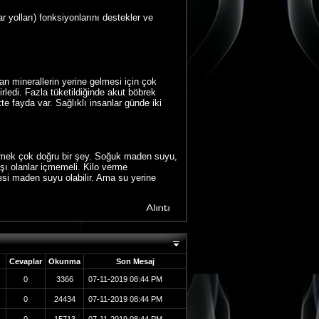
r yolları) fonksiyonlarını destekler ve
lan minerallerin yerine gelmesi için çok
rledi. Fazla tüketildiğinde akut böbrek
e fayda var. Sağlıklı insanlar günde iki
lmek çok doğru bir şey. Soğuk maden suyu,
şı olanlar içmemeli. Kilo verme
resi maden suyu olabilir. Ama su yerine
Cevaplar
Okunma
Son Mesaj
0
3366
07-11-2019
08:44 PM
0
24434
07-11-2019
08:44 PM