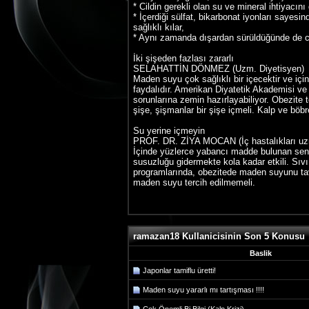
* Cildin gerekli olan su ve mineral ihtiyacın
* İçerdiği sülfat, bikarbonat iyonları sayesi
sağlıklı kılar,
* Aynı zamanda dışardan sürüldüğünde de cild
İki şişeden fazlası zararlı
SELAHATTİN DÖNMEZ (Uzm. Diyetisyen)
Maden suyu çok sağlıklı bir içecektir ve için
faydalıdır. Amerikan Diyatetik Akademisi ve 
sorunlarına zemin hazırlayabiliyor. Obezite
şişe, şişmanlar bir şişe içmeli. Kalp ve böbr
Su yerine içmeyin
PROF. DR. ZİYA MOCAN (İç hastalıkları u
İçinde yüzlerce yabancı madde bulunan sen
susuzluğu gidermekte kola kadar etkili. Sıv
programlarında, obezitede maden suyunu tavsi
maden suyu tercih edilmemeli.
ramazan18 Kullanicisinin Son 5 Konusu
Baslik
Japonlar tamiflu üretti!
Maden suyu yararlı mı tartışması !!!!