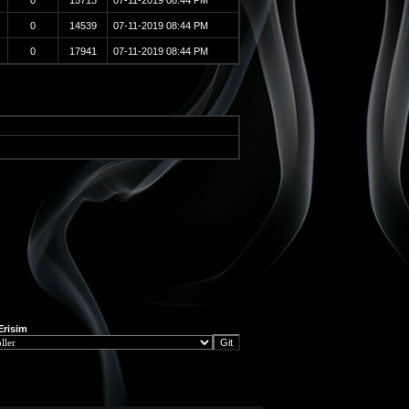
0
15713
07-11-2019
08:44 PM
0
14539
07-11-2019
08:44 PM
0
17941
07-11-2019
08:44 PM
 Erisim