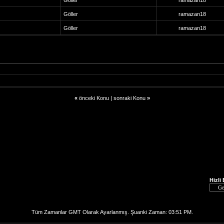
Göller
ramazan18
Göller
ramazan18
Göller
ramazan18
«
önceki Konu
|
sonraki Konu
»
Hizli
Tüm Zamanlar GMT Olarak Ayarlanmış. Şuanki Zaman:
03:51 PM
.