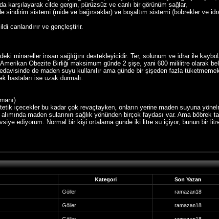
ı da karşılayarak cilde gergin, pürüzsüz ve canlı bir görünüm sağlar,
nde sindirim sistemi (mide ve bağırsaklar) ve boşaltım sistemi (böbrekler ve idra
i canlandırır ve gençleştirir.
deki minareller insan sağlığını destekleyicidir. Ter, solunum ve idrar ile kaybo
Amerikan Obezite Birliği maksimum günde 2 şişe, yani 600 mililitre olarak beli
 tedavisinde de maden suyu kullanılır ama günde bir şişeden fazla tüketmemekt
ek hastaları ise uzak durmalı.
zmanı)
tetik içecekler bu kadar çok revaçtayken, onların yerine maden suyuna yöne
ı alımında maden sularının sağlık yönünden birçok faydası var. Ama böbrek ta
ye ediyorum. Normal bir kişi ortalama günde iki litre su içiyor, bunun bir lit
Kategori
Son Yazan
Göller
ramazan18
Göller
ramazan18