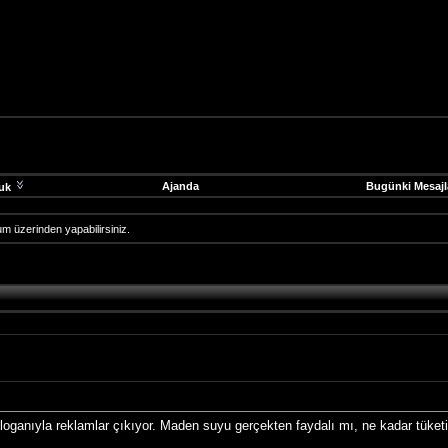
Ajanda
Bugünki Mesajl
uk
orum üzerinden yapabilirsiniz.
loganıyla reklamlar çıkıyor. Maden suyu gerçekten faydalı mı, ne kadar tüketil
.