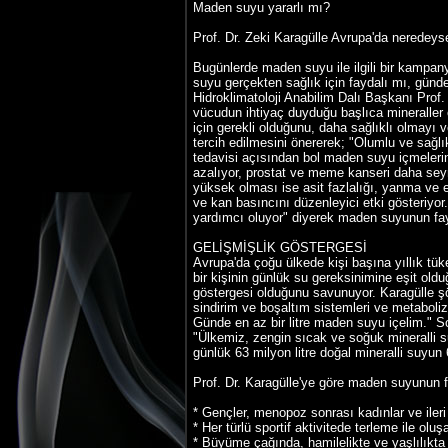
Maden suyu yararlı mı?
Prof. Dr. Zeki Karagülle Avrupa'da neredeys
Bugünlerde maden suyu ile ilgili bir kampan
suyu gerçekten sağlık için faydalı mı, günde
Hidroklimatoloji Anabilim Dalı Başkanı Prof. 
vücudun ihtiyaç duyduğu başlıca mineraller 
için gerekli olduğunu, daha sağlıklı olmayı
tercih edilmesini önererek; "Olumlu ve sağlık
tedavisi açısından bol maden suyu içmelerin
azalıyor, prostat ve meme kanseri daha sey
yüksek olması ise asit fazlalığı, yanma ve e
ve kan basıncını düzenleyici etki gösteriyor.
yardımcı oluyor" diyerek maden suyunun fayd
GELİŞMİŞLİK GÖSTERGESİ
Avrupa'da çoğu ülkede kişi başına yıllık tü
bir kişinin günlük su gereksinimine eşit old
göstergesi olduğunu savunuyor. Karagülle ş
sindirim ve boşaltım sistemleri ve metaboliz
Günde en az bir litre maden suyu içelim." 
"Ülkemiz, zengin sıcak ve soğuk mineralli 
günlük 63 milyon litre doğal mineralli suyun 63
Prof. Dr. Karagülle'ye göre maden suyunun f
* Gençler, menopoz sonrası kadınlar ve iler
* Her türlü sportif aktivitede terleme ile olu
* Büyüme çağında, hamilelikte ve yaşlılıkta 