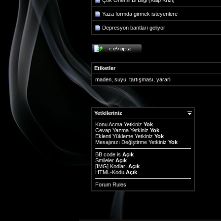
Çok Önemli Bi Bilgi (Kalp Krizi)
Yaza formda girmek isteyenlere
Depresyon bantları geliyor
Etiketler
maden
,
suyu
,
tartışması
,
yararlı
Yetkileriniz
Konu Acma Yetkiniz
Yok
Cevap Yazma Yetkiniz
Yok
Eklenti Yükleme Yetkiniz
Yok
Mesajınızı Değiştirme Yetkiniz
Yok
BB code
is
Açık
Smileler
Açık
[IMG]
Kodları
Açık
HTML-Kodu
Açık
Forum Rules