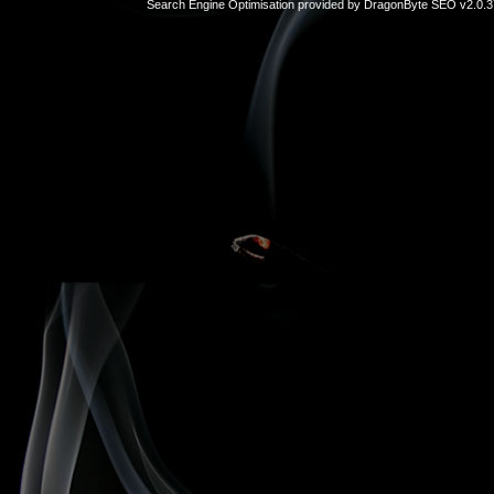
Search Engine Optimisation provided by
DragonByte SEO v2.0.37
sex
hikayeleri