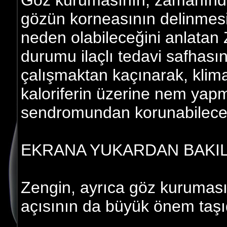
Göz kurumasının, zamanınd
gözün korneasının delinmesi
neden olabileceğini anlatan Z
durumu ilaçlı tedavi safhas
çalışmaktan kaçınarak, klim
kaloriferin üzerine nem yapm
sendromundan korunabilecekl
EKRANA YUKARDAN BAKI
Zengin, ayrıca göz kuruması 
açısının da büyük önem taşıdı