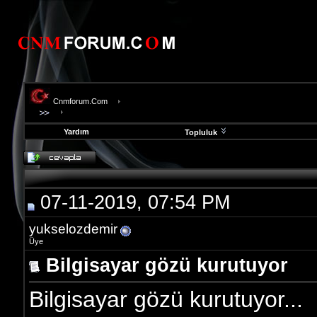
Cnmforum.Com
Yardım
Topluluk
evooli
fethiye
escort
gaziantep
07-11-2019, 07:54 PM
escort
gaziantep
escort
yukselozdemir
Üye
Bilgisayar gözü kurutuyor
Bilgisayar gözü kurutuyor...