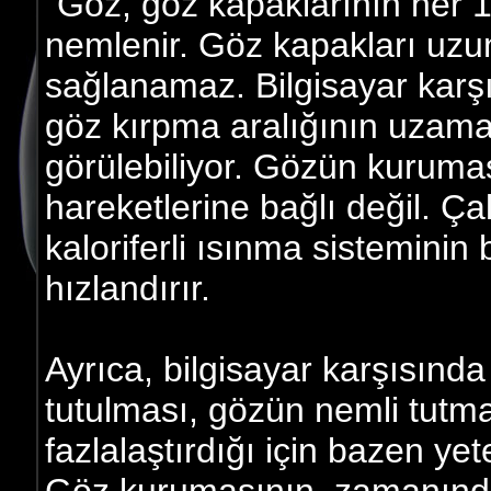
"Göz, göz kapaklarının her 
nemlenir. Göz kapakları uzu
sağlanamaz. Bilgisayar karş
göz kırpma aralığının uzama
görülebiliyor. Gözün kuruma
hareketlerine bağlı değil. Ça
kaloriferli ısınma sistemini
hızlandırır.
Ayrıca, bilgisayar karşısınd
tutulması, gözün nemli tutm
fazlalaştırdığı için bazen yet