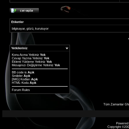
Etiketler
bilgisayar
,
gözü
,
kurutuyor
Yetkileriniz
Konu Acma Yetkiniz
Yok
Cevap Yazma Yetkiniz
Yok
Eklenti Yükleme Yetkiniz
Yok
Mesajınızı Değiştirme Yetkiniz
Yok
BB code
is
Açık
Smileler
Açık
[IMG]
Kodları
Açık
HTML-Kodu
Açık
Forum Rules
Tüm Zamanlar GM
Powered b
Copyright ©2000