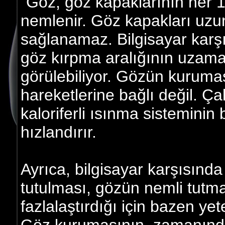
"Göz, göz kapaklarının her 
nemlenir. Göz kapakları uzu
sağlanamaz. Bilgisayar karş
göz kırpma aralığının uzama
görülebiliyor. Gözün kuruma
hareketlerine bağlı değil. Ça
kaloriferli ısınma sistemini
hızlandırır.
Ayrıca, bilgisayar karşısınd
tutulması, gözün nemli tutm
fazlalaştırdığı için bazen yet