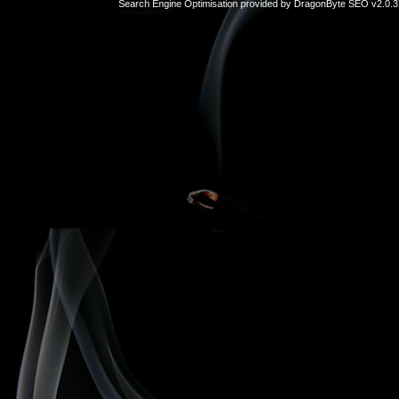
Search Engine Optimisation provided by
DragonByte SEO v2.0.37
sex
hikayeleri