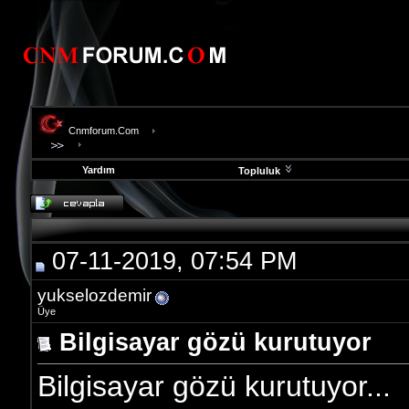
Cnmforum.Com
Yardım
Topluluk
evooli
fethiye
escort
gaziantep
07-11-2019, 07:54 PM
escort
gaziantep
escort
yukselozdemir
Üye
Bilgisayar gözü kurutuyor
Bilgisayar gözü kurutuyor...