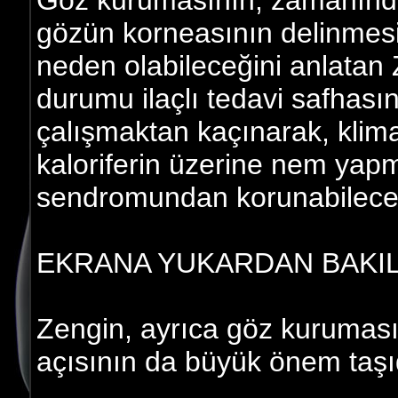
Göz kurumasının, zamanınd
gözün korneasının delinmesi
neden olabileceğini anlatan Z
durumu ilaçlı tedavi safhas
çalışmaktan kaçınarak, klim
kaloriferin üzerine nem yapm
sendromundan korunabilecekl
EKRANA YUKARDAN BAKI
Zengin, ayrıca göz kuruması 
açısının da büyük önem taşıdı