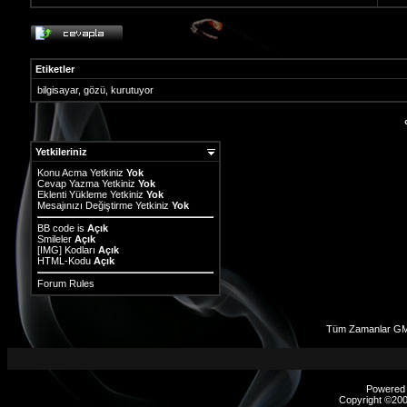
Etiketler
bilgisayar
,
gözü
,
kurutuyor
Yetkileriniz
Konu Acma Yetkiniz
Yok
Cevap Yazma Yetkiniz
Yok
Eklenti Yükleme Yetkiniz
Yok
Mesajınızı Değiştirme Yetkiniz
Yok
BB code
is
Açık
Smileler
Açık
[IMG]
Kodları
Açık
HTML-Kodu
Açık
Forum Rules
Tüm Zamanlar GM
Powered b
Copyright ©2000