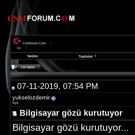
Cnmforum.Com
Yardım
Topluluk
evooli
fethiye
escort
gaziantep
07-11-2019, 07:54 PM
escort
gaziantep
escort
yukselozdemir
Üye
Bilgisayar gözü kurutuyor
Bilgisayar gözü kurutuyor...