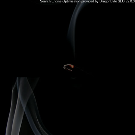
Search Engine Optimisation provided by
DragonByte SEO v2.0.37
sex
hikayeleri