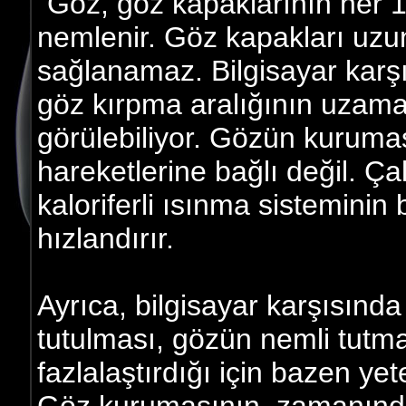
"Göz, göz kapaklarının her 
nemlenir. Göz kapakları uzu
sağlanamaz. Bilgisayar karş
göz kırpma aralığının uzama
görülebiliyor. Gözün kuruma
hareketlerine bağlı değil. Ça
kaloriferli ısınma sistemini
hızlandırır.
Ayrıca, bilgisayar karşısınd
tutulması, gözün nemli tutm
fazlalaştırdığı için bazen yet