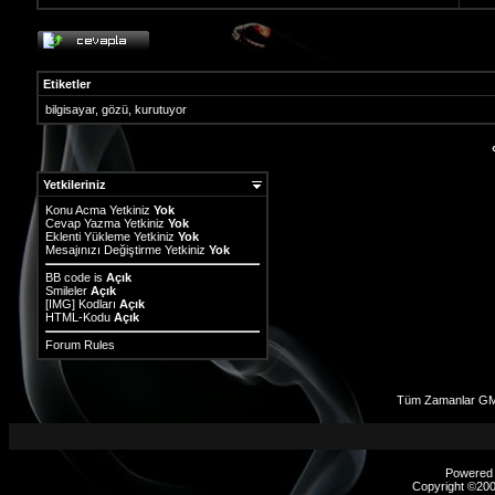
Etiketler
bilgisayar
,
gözü
,
kurutuyor
Yetkileriniz
Konu Acma Yetkiniz
Yok
Cevap Yazma Yetkiniz
Yok
Eklenti Yükleme Yetkiniz
Yok
Mesajınızı Değiştirme Yetkiniz
Yok
BB code
is
Açık
Smileler
Açık
[IMG]
Kodları
Açık
HTML-Kodu
Açık
Forum Rules
Tüm Zamanlar GM
Powered b
Copyright ©2000