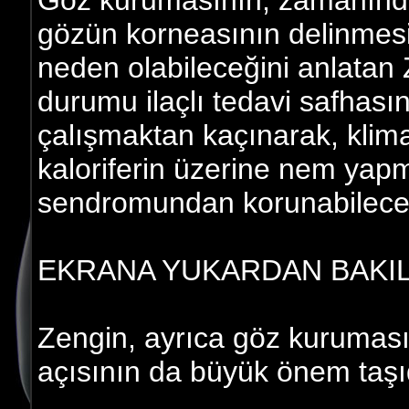
Göz kurumasının, zamanınd
gözün korneasının delinmesi
neden olabileceğini anlatan Z
durumu ilaçlı tedavi safhas
çalışmaktan kaçınarak, klim
kaloriferin üzerine nem yapm
sendromundan korunabilecekl
EKRANA YUKARDAN BAKI
Zengin, ayrıca göz kuruması 
açısının da büyük önem taşıdı