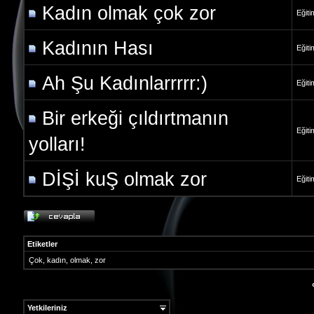
Kadın olmak çok zor
Eğiti
Kadının Hası
Eğiti
Ah Şu Kadınlarrrrr:)
Eğiti
Bir erkeği çıldırtmanın
Eğiti
yolları!
DİŞİ kuŞ olmak zor
Eğiti
Etiketler
Çok
,
kadın
,
olmak
,
zor
Yetkileriniz