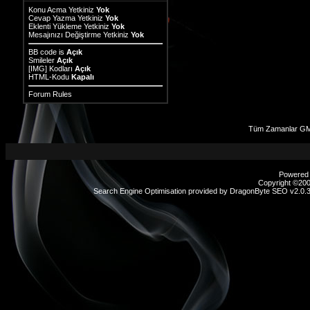
Konu Acma Yetkiniz
Yok
Cevap Yazma Yetkiniz
Yok
Eklenti Yükleme Yetkiniz
Yok
Mesajınızı Değiştirme Yetkiniz
Yok
BB code
is
Açık
Smileler
Açık
[IMG]
Kodları
Açık
HTML-Kodu
Kapalı
Forum Rules
Tüm Zamanlar GMT
Powered b
Copyright ©2000
Search Engine Optimisation provided by
DragonByte SEO v2.0.37
sex
hikayeleri