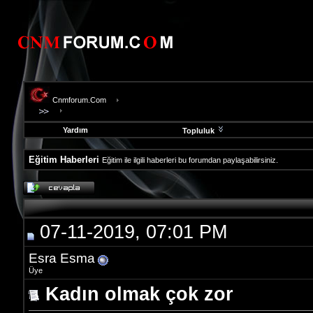
Cnmforum.Com
Yardım
Topluluk
Eğitim Haberleri
Eğitim ile ilgili haberleri bu forumdan paylaşabilirsiniz.
evooli
fethiye
escort
gaziantep
07-11-2019, 07:01 PM
escort
gaziantep
escort
Esra Esma
Üye
Kadın olmak çok zor