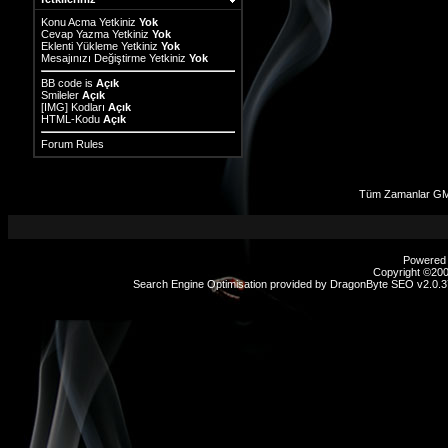
Konu Acma Yetkiniz
Yok
Cevap Yazma Yetkiniz
Yok
Eklenti Yükleme Yetkiniz
Yok
Mesajınızı Değiştirme Yetkiniz
Yok
BB code
is
Açık
Smileler
Açık
[IMG]
Kodları
Açık
HTML-Kodu
Açık
Forum Rules
Tüm Zamanlar GM
Powered b
Copyright ©2000
Search Engine Optimisation provided by
DragonByte SEO v2.0.37
sex
hikayeleri