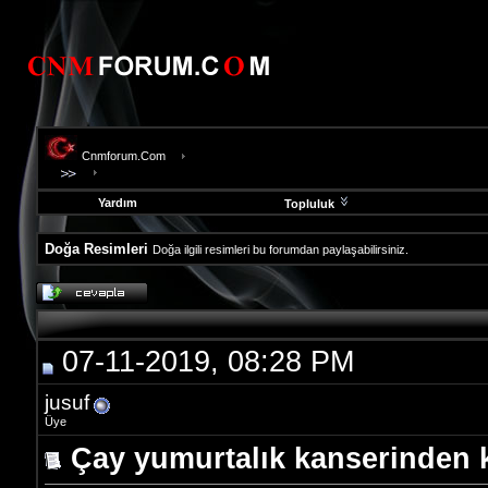
Cnmforum.Com
Yardım
Topluluk
Doğa Resimleri
Doğa ilgili resimleri bu forumdan paylaşabilirsiniz.
evooli
fethiye
escort
gaziantep
07-11-2019, 08:28 PM
escort
gaziantep
escort
jusuf
Üye
Çay yumurtalık kanserinden 