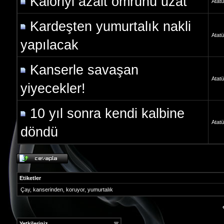
Kaloriyi azalt ömrünü uzat
Atatü
Kardeşten yumurtalık nakli
Atatü
yapılacak
Kanserle savaşan
Atatü
yiyecekler!
10 yıl sonra kendi kalbine
Atatü
döndü
Etiketler
Çay
,
kanserinden
,
koruyor
,
yumurtalık
Yetkileriniz