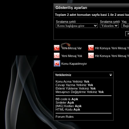
Gösteriliş ayarları
Toplam 2 adet konudan sayfa basi 1 ile 2 arasi ka
Sıralama şekli
Sıralama şekli
Yaş
Yeni Mesaj Var
Hit Konuya Yeni Mesaj Y
Yeni Mesaj Yok
Hit Konuya Yeni Mesaj 
Konu Kapatılmıştır
Yetkileriniz
Konu Acma Yetkiniz
Yok
Cevap Yazma Yetkiniz
Yok
Eklenti Yükleme Yetkiniz
Yok
Mesajınızı Değiştirme Yetkiniz
Yok
BB code
is
Açık
Smileler
Açık
[IMG]
Kodları
Açık
HTML-Kodu
Açık
Forum Rules