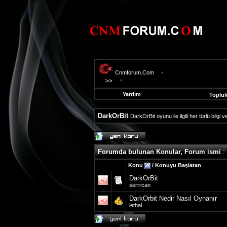
Cnmforum.Com
Yardım
Toplul
DarkOrBit
DarkOrBit oyunu ile ilgili her türlü bilgi
evooli
fethiye
escort
Forumda bulunan Konular, Forum ismi
:
gaziantep
escort
Konu
/
Konuyu Başlatan
gaziantep
DarkOrBit
escort
serrrcan
DarkOrbit Nedir Nasıl Oynanır
lethal