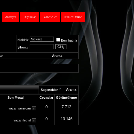
Anasayfa
Duyurular
Yöneticiler
Kimler Online
Nickiniz
Beni hatırla
Şifreniz
ar
Arama
Arama
Seçenekler
Son Mesaj
Cevaplar
Görüntüleme
0
7.712
yazan
serrrcan
0
10.146
yazan
lethal