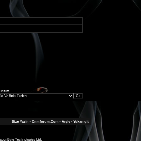
 Erisim
Bize Yazin
-
Cnmforum.Com
-
Arşiv
-
Yukarı git
agonByte Technologies Ltd.