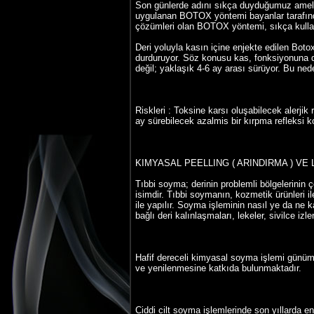
Son günlerde adını sıkça duyduğumuz ameli
uygulanan BOTOX yöntemi bayanlar tarafından il
çözümleri olan BOTOX yöntemi, sıkça kulla
Deri yoluyla kasın içine enjekte edilen Botox
durduruyor. Söz konusu kas, fonksiyonuna d
değil; yaklaşık 4-6 ay arası sürüyor. Bu nedenl
Riskleri : Toksine karsı oluşabilecek alerji
ay sürebilecek azalmis bir kırpma refleksi 
KIMYASAL PEELLING ( ARINDIRMA ) VE
Tıbbi soyma; derinin problemli bölgelerinin ç
isimdir. Tıbbi soymanın, kozmetik ürünleri il
ile yapılır. Soyma işleminin nasıl ye da ne 
bağlı deri kalınlaşmaları, lekeler, sivilce izle
Hafif dereceli kimyasal soyma işlemi günümü
ve yenilenmesine katkıda bulunmaktadır.
Ciddi cilt soyma işlemlerinde son yıllarda en