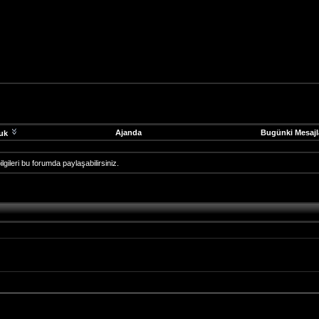
Ajanda
Bugünki Mesajl
uk
li bilgileri bu forumda paylaşabilirsiniz.