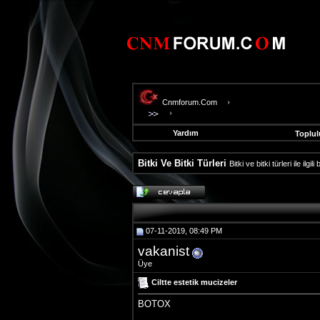
Cnmforum.Com
Yardım
Toplul
Bitki Ve Bitki Türleri
Bitki ve bitki türleri ile ilgi
evooli
fethiye
escort
gaziantep
07-11-2019, 08:49 PM
escort
gaziantep
vakanist
escort
Üye
Ciltte estetik mucizeler
BOTOX