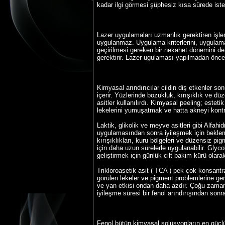
kadar ilgi görmesi şüphesiz kısa sürede isten
Lazer uygulamaları uzmanlık gerektiren işlem
uygulanmaz. Uygulama kriterlerini, uygulama 
geçirilmesi gereken bir nekahet dönemini de 
gerektirir. Lazer ugulaması yapilmadan önce 
Kimyasal arındırıcılar cildin diş etkenler 
içerir. Yüzlerinde bozukluk, kırışıklık ve dü
asitler kullanılırdı. Kimyasal peeling; estet
lekelerini yumuşatmak ve hatta akneyi kontrol
Laktik, glikolik ve meyve asitleri gibi Alfahid
uygulamasından sonra iyileşmek için bekleme
kırışıklıkları, kuru bölgeleri ve düzensiz pi
için daha uzun sürelerle uygulanabilir. Glyco
geliştirmek için günlük cilt bakim kürü olarak 
Trikloroasetik asit ( TCA ) pek çok konsantras
görülen lekeler ve pigment problemlerine ge
ve yan etkisi ondan daha azdır. Çoğu zaman i
iyileşme süresi bir fenol arındırışından son
Fenol bütün kimyasal solüsyonların en güçlüs