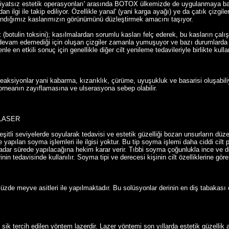
yatsız estetik operasyonları' arasında BOTOX ülkemizde de uygulanmaya baş
gi ile takip ediliyor. Özellikle yanal' (yani karga ayağı) ye da çatık çizgiler d
ndığımız kaslarımızın görünümünü düzleştirmek amacını taşıyor.
 (botulin toksini); kasılmalardan sorumlu kasları felç ederek, bu kasların çalış
evam edemediği için oluşan çizgiler zamanla yumuşuyor ve bazı durumlarda y
e en etkili sonuç için genellikle diğer cilt yenileme tedavileriyle birlikte kullan
k reaksiyonlar yani kabarma, kızarıklık, çürüme, uyuşukluk ve basarisi oluşabil
korneanın zayıflamasına ve ulserasyona sebep olabilir.
 LASER
eşitli seviyelerde soyularak tedavisi ve estetik güzelliği bozan unsurların düz
e yapılan soyma işlemleri ile ilgisi yoktur. Bu tip soyma işlemi daha ciddi cil
kadar sürede yapılacağına hekim karar verir. Tıbbi soyma çoğunlukla ince ve d
rinin tedavisinde kullanılır. Soyma tipi ve derecesi kişinin cilt özelliklerine göre 
zde meyve asitleri ile yapılmaktadır. Bu solüsyonlar derinin en diş tabakası
 sik tercih edilen yöntem lazerdir. Lazer yöntemi son yıllarda estetik güzellik 