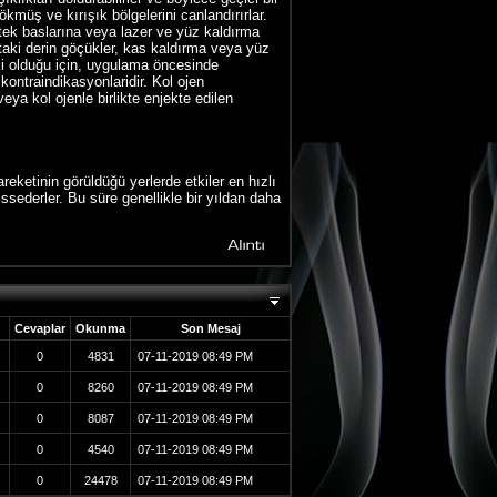
ökmüş ve kırışık bölgelerini canlandırırlar.
) tek baslarına veya lazer ve yüz kaldırma
staki derin göçükler, kas kaldırma veya yüz
ski olduğu için, uygulama öncesinde
kontraindikasyonlaridir. Kol ojen
eya kol ojenle birlikte enjekte edilen
eketinin görüldüğü yerlerde etkiler en hızlı
sederler. Bu süre genellikle bir yıldan daha
Cevaplar
Okunma
Son Mesaj
0
4831
07-11-2019
08:49 PM
0
8260
07-11-2019
08:49 PM
0
8087
07-11-2019
08:49 PM
0
4540
07-11-2019
08:49 PM
0
24478
07-11-2019
08:49 PM