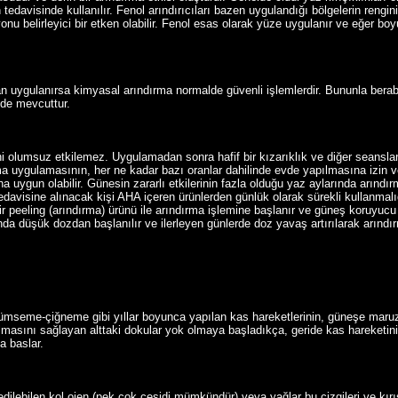
tedavisinde kullanılır. Fenol arındırıcıları bazen uygulandığı bölgelerin rengi
nu belirleyici bir etken olabilir. Fenol esas olarak yüze uygulanır ve eğer b
ndan uygulanırsa kimyasal arındırma normalde güvenli işlemlerdir. Bununla ber
r de mevcuttur.
 olumsuz etkilemez. Uygulamadan sonra hafif bir kızarıklık ve diğer seanslard
 uygulamasının, her ne kadar bazı oranlar dahilinde evde yapılmasına izin ver
a uygun olabilir. Günesin zararlı etkilerinin fazla olduğu yaz aylarında arınd
davisine alınacak kişi AHA içeren ürünlerden günlük olarak sürekli kullanmalıdır
 bir peeling (arındırma) ürünü ile arındırma işlemine başlanır ve güneş koruyuc
da düşük dozdan başlanılır ve ilerleyen günlerde doz yavaş artırılarak arındı
seme-çiğneme gibi yıllar boyunca yapılan kas hareketlerinin, güneşe maruz 
lmasını sağlayan alttaki dokular yok olmaya başladıkça, geride kas hareketini
a baslar.
lebilen kol ojen (pek çok çeşidi mümkündür) veya yağlar bu çizgileri ve kırışık