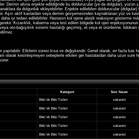
ler. Derinin altına enjekte edildiğinde bu doldurucular (ye da dolgular), yüzün ç
anaklara da dolgunluk ekleyebilirler. Enjekte edilebilen doldurucular (dolgular
ilirler. Aşırı aktif kaslardan veya derinin gevşemesinden kaynaklanan yüz ve ka
daha iyi tedavi edilebilirler. Hastanın kol ojene alerjik reaksiyon gösterme ri
i gerekir. Kızarıklık, kabarma veya test edilen bölgede kol ojen enjeksiyonunun 
eya oto-bağışıklık sistemi hastalığı geçirmiş, et veya et ürünlerine, lidokain v
edilmez.
pılabilir. Etkilerin süresi kısa ve değişkendir. Genel olarak, en fazla kas har
am olarak kesinleşmeyen sebeplerle etkileri ger hastalardan daha uzun sure his
sürer.
Kategori
Son Yazan
Bitki Ve Bitki Türleri
vakanist
Bitki Ve Bitki Türleri
vakanist
Bitki Ve Bitki Türleri
vakanist
Bitki Ve Bitki Türleri
vakanist
Bitki Ve Bitki Türleri
vakanist