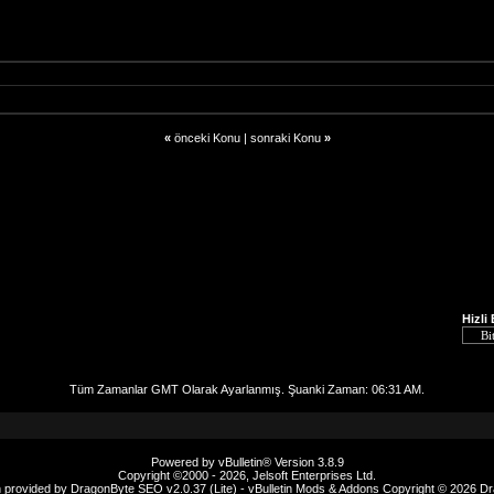
«
önceki Konu
|
sonraki Konu
»
Hizli
Tüm Zamanlar GMT Olarak Ayarlanmış. Şuanki Zaman:
06:31 AM
.
Powered by vBulletin® Version 3.8.9
Copyright ©2000 - 2026, Jelsoft Enterprises Ltd.
n provided by
DragonByte SEO v2.0.37 (Lite)
-
vBulletin Mods & Addons
Copyright © 2026 Dr