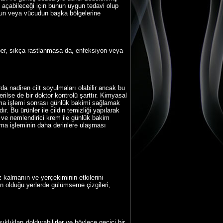
ni açabileceği için bunun uygun tedavi olup
oyun veya vücudun başka bölgelerine
aber, sıkça rastlanmasa da, enfeksiyon veya
a nadiren cilt soyulmaları olabilir ancak bu
ilse de bir doktor kontrolü şarttır. Kimyasal
ırma işlemi sonrası günlük bakimi sağlamak
. Bu ürünler ile cildin temizliği yapılarak
u ve nemlendirici krem ile günlük bakim
rma işleminin daha derinlere ulaşması
kalmanın ve yerçekiminin etkilerini
n olduğu yerlerde gülümseme çizgileri,
lıkları doldurabilirler ve böylece geçici bir