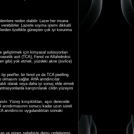
blemlere neden olabilir. Lazer her insana
erebilirler. Lazerle soyma işlemi dikkatli
ilerden özellikle güneşten çok iyi korunma
 geliştirmek için kimyasal solüsyonları
roasetik asit (TCA), Fenol ve Alfahidroksi
eri gibi) yok etmek, yüzdeki akne (sivilce)
 tip peel'ler, bir fenol ye da TCA peelling
olmasını sağlar. AHA arındırıcılar
ftalık olarak veya daha iyi sonuç elde etmek
ntrasyonlarda karıştırılarak cildin yüzeyini
nılır. Yüzey kırışıklıkları, aşırı derecede
ol arındırmasının sonucu kadar uzun süreli
CA arındırıcısı uygulandıktan sonraki
 olan ve güneş sebebiyle derisi zedelenmiş