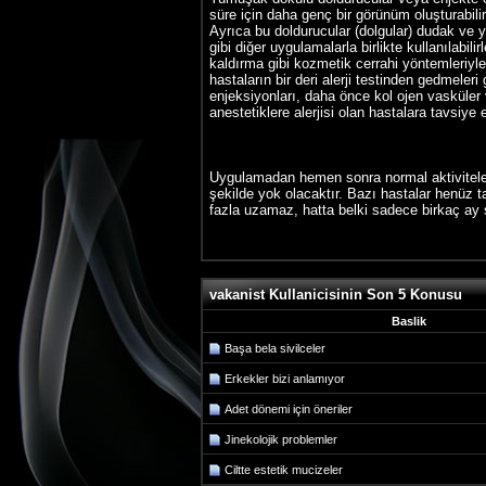
süre için daha genç bir görünüm oluşturabilir
Ayrıca bu doldurucular (dolgular) dudak ve y
gibi diğer uygulamalarla birlikte kullanılab
kaldırma gibi kozmetik cerrahi yöntemleriyle 
hastaların bir deri alerji testinden gedmeler
enjeksiyonları, daha önce kol ojen vasküler v
anestetiklere alerjisi olan hastalara tavsiye 
Uygulamadan hemen sonra normal aktiviteler ya
şekilde yok olacaktır. Bazı hastalar henüz t
fazla uzamaz, hatta belki sadece birkaç ay 
vakanist Kullanicisinin Son 5 Konusu
Baslik
Başa bela sivilceler
Erkekler bizi anlamıyor
Adet dönemi için öneriler
Jinekolojik problemler
Ciltte estetik mucizeler