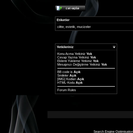
Etiketler
ciltte
,
estetik
,
mucizeler
Yetkileriniz
Konu Acma Yetkiniz
Yok
Cevap Yazma Yetkiniz
Yok
Eklenti Yükleme Yetkiniz
Yok
Mesajınızı Değiştirme Yetkiniz
Yok
BB code
is
Açık
Smileler
Açık
[IMG]
Kodları
Açık
HTML-Kodu
Açık
Forum Rules
Search Engine Optimisatio