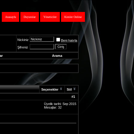
Anasayfa
Duyurular
Yöneticiler
Kimler Online
Nickiniz
Beni hatırla
Şifreniz
ar
Arama
Seçenekler
Stil
#
1
Üyelik tarihi: Sep 2015
Mesajlar: 32