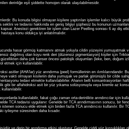
ilen derinliğe eşit şiddette homojen olarak ulaşılabilmesidir.
lerdir. Bu konuda bilgisi olmayan kişilere yaptırılan işlemler kalıcı büyük pro
seklini ve tedavisi hakkında en geniş bilgiyi şüphesiz bu konunun uzmanları v
kapsar. Anestezi gerektiren bir işlem olan Lazer Peelling sonrası 6 ay diş etk
hastaya konu oldukça iyi anlatılmalıdır.
sonucunda hasar görmüş katmanını atmak yoluyla cildin yüzeyini yumuşatmak ve
zensiz dağılmış olan koyu renk deri (düzensiz pigmentasyon) kişiler için Triklo
ik güzellikten daha çok kanser öncesi patolojik oluşumları (leke, ben, doğum izl
 etmek için kullanılabilir.
roksi asitler (AHA'lar) yüz arındırma (peel) formüllerinin en ılımlılarındandır. Bu
ye vakti olmayan kisileriin daha yumuşak ve parlak görünüşlü bir cilde sahip 
gmentasyonu tedavi etmekte kullanılabilirler. Ahanın belli konsantrasyonları ha
lik gibi bir alfahidroksi asit bir yüz yıkama solüsyonuyla veya kremle az konsa
kullanılabilir.
yonlarda kullanılabilir, fakat çoğu zaman orta-derinlikte arındırıcılar için kulla
nelde TCA tedavisi uygulanır. Genelde bir TCA arındırmasının sonucu, bir fen
stenen sonucu elde etmek için birden fazla TCA arındırıcısı kullanılır. Bir T
raki iyileşme süresinden daha kısadır.
üdür ve derin bir arındırma etkisi oluşturur. Genelde ciddi yüz kırışıklıkları