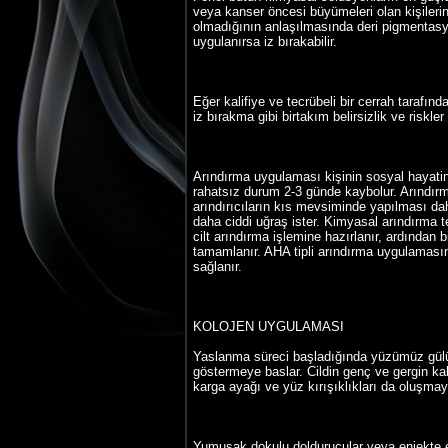
veya kanser öncesi büyümeleri olan kişilerin 
olmadığının anlaşılmasında deri pigmentasyo
uygulanırsa iz bırakabilir.
Eğer kalifiye ve tecrübeli bir cerrah tarafı
iz bırakma gibi birtakım belirsizlik ve riskle
Arındırma uygulaması kişinin sosyal hayatini
rahatsız durum 2-3 günde kaybolur. Arındırma
arındırıcıların kıs mevsiminde yapılması dah
daha ciddi uğraş ister. Kimyasal arındırma te
cilt arındırma işlemine hazırlanır, ardından
tamamlanır. AHA tipli arındırma uygulamasın
sağlanır.
KOLOJEN UYGULAMASI
Yaslanma süreci başladığında yüzümüz gülüm
göstermeye baslar. Cildin genç ve gergin ka
karga ayağı ve yüz kırışıklıkları da oluşmay
Yumuşak dokulu doldurucular veya enjekte edi