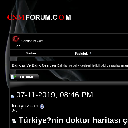
Cnmforum.Com
Yardım
Topluluk
Balıklar Ve Balık Çeşitleri
Balıklar ve balık çeşitleri ile ilgili bilgi ve paylaşıml
evooli
fethiye
escort
gaziantep
07-11-2019, 08:46 PM
escort
gaziantep
escort
tulayozkan
Üye
Türkiye?nin doktor haritası çı