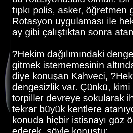
tıpkı polis, asker, öğretmen 
Rotasyon uygulaması ile heki
ay gibi çalıştıktan sonra ata
?Hekim dağılımındaki denges
gitmek istememesinin altında
diye konuşan Kahveci, ?Hekim
dengesizlik var. Çünkü, kimi
torpiller devreye sokularak i
tekrar büyük kentlere atanıy
konuda hiçbir istisnayı göz 
ederek, şöyle konuştu: