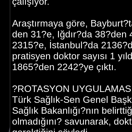
çalışıyor.
Araştırmaya göre, Bayburt?t
den 31?e, Iğdır?da 38?den
2315?e, İstanbul?da 2136?da
pratisyen doktor sayısı 1 y
1865?den 2242?ye çıktı.
?ROTASYON UYGULAMASI
Türk Sağlık-Sen Genel Başk
Sağlık Bakanlığı?nın belirtti
olmadığını? savunarak, dokto