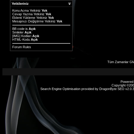
Yetkileriniz
Konu Acma Yetkiniz
Yok
Cevap Yazma Yetkiniz
Yok
Eklenti Yükleme Yetkiniz
Yok
Mesajınızı Değiştirme Yetkiniz
Yok
BB code
is
Açık
Smileler
Açık
[IMG]
Kodları
Açık
HTML-Kodu
Açık
Forum Rules
Tüm Zamanlar GMT
Powered b
Copyright ©2000
Search Engine Optimisation provided by
DragonByte SEO v2.0.37
sex
hikayeleri