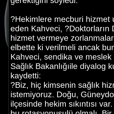
gerektiğini söyledi.
?Hekimlere mecburi hizmet 
eden Kahveci, ?Doktorları
hizmet vermeye zorlanmaları
elbette ki verilmeli ancak bu
Kahveci, sendika ve meslek 
Sağlık Bakanlığıile diyalog ku
kaydetti:
?Biz, hiç kimsenin sağlık h
istemiyoruz. Doğu, Güneydo
ilçesinde hekim sıkıntısı var
bu rotasyonusulü olmalı. Bir