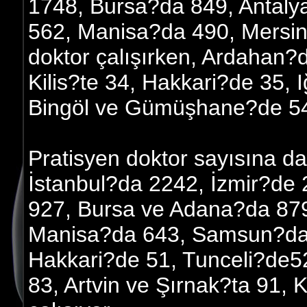
1748, Bursa?da 849, Antal
562, Manisa?da 490, Mers
doktor çalışırken, Ardahan?
Kilis?te 34, Hakkari?de 35, I
Bingöl ve Gümüşhane?de 54
Pratisyen doktor sayısına da
İstanbul?da 2242, İzmir?de
927, Bursa ve Adana?da 879
Manisa?da 643, Samsun?da 
Hakkari?de 51, Tunceli?de52,
83, Artvin ve Şırnak?ta 91, 