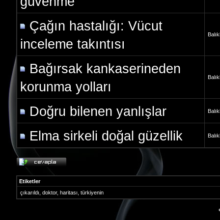
güvenme
Çağın hastalığı: Vücut
Balık
inceleme takıntısı
Bağırsak kankaserineden
Balık
korunma yolları
Doğru bilenen yanlışlar
Balık
Elma sirkeli doğal güzellik
Balık
Etiketler
çıkarıldı
,
doktor
,
haritası
,
türkiyenin