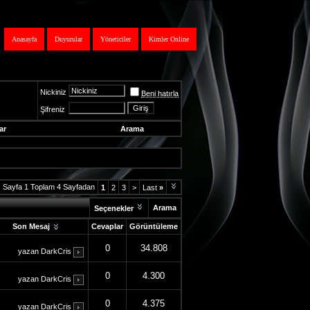
Anasayfa
Duyurular
Yöneticiler
Kimler Online
Nickiniz
Beni hatırla
Şifreniz
ar
Arama
Sayfa 1 Toplam 4 Sayfadan
1
2
3
>
Last
»
Arama
Seçenekler
Son Mesaj
Cevaplar
Görüntüleme
0
34.808
yazan
DarkCris
0
4.300
yazan
DarkCris
0
4.375
yazan
DarkCris