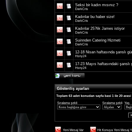
Seksi bir kadın mısınız ?
DarkCris
Kadınlar bu haber size!
DarkCris
Kadınlar 25?lik James istiyor
DarkCris
Suinnden Catering Hizmeti
DarkCris
12-18 Nisan haftasında şanslı gün
Hsny24
17-23 Mayıs haftasındaki şanslı g
Hsny24
Gösteriliş ayarları
Toplam 63 adet konudan sayfa basi 1 ile 20 arasi
Sıralama şekli
Sıralama şekli
Yaş
Yeni Mesaj Var
Hit Konuya Yeni Mesaj Y