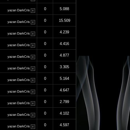
0
5.088
yazan
DarkCris
0
15.509
yazan
DarkCris
0
4.239
yazan
DarkCris
0
4.416
yazan
DarkCris
0
4.877
yazan
DarkCris
0
3.305
yazan
DarkCris
0
5.164
yazan
DarkCris
0
4.647
yazan
DarkCris
0
2.799
yazan
DarkCris
0
4.102
yazan
DarkCris
0
4.597
yazan
DarkCris