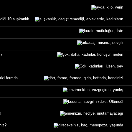
diği 10 alışkanlık
r?
nizi formda
ş
!
niz?