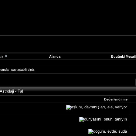
Ajanda
Bugünki Mesajl
uk
 forumdan paylaşabilirsiniz.
Astrolaji - Fal
Değerlendirme