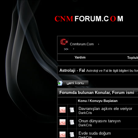
Cnmforum.Com
Yardım
Toplul
Astrolaji - Fal
Astroloji ve Fal ile ilgili bilgileri bu
evooli
fethiye
escort
Forumda bulunan Konular, Forum ismi
: 
gaziantep
escort
Konu
/
Konuyu Başlatan
gaziantep
Davranışları aşkını ele veriyor
escort
DarkCris
Onun dünyasını tanıyın
DarkCris
Evde suda doğum
DarkCris