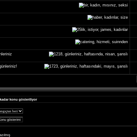
leriniz
ünleriniz!
 kadar konu gösteriliyor
azılmış