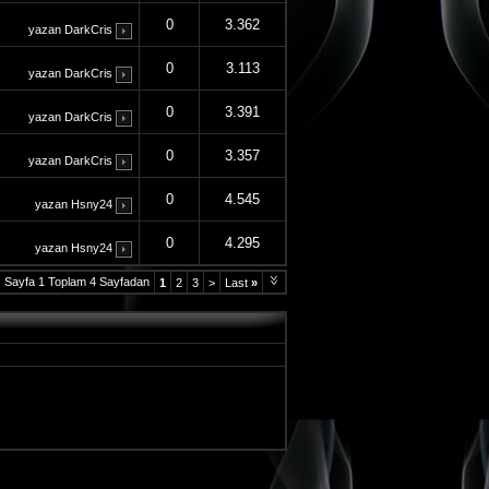
0
3.362
yazan
DarkCris
0
3.113
yazan
DarkCris
0
3.391
yazan
DarkCris
0
3.357
yazan
DarkCris
0
4.545
yazan
Hsny24
0
4.295
yazan
Hsny24
Sayfa 1 Toplam 4 Sayfadan
1
2
3
>
Last
»