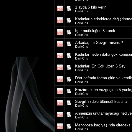
1 ayda 5 kilo verin!
DarkCris
Kadınların erkeklerde değiştireme
DarkCris
İşte mutluluğun 8 kuralı
DarkCris
Arkadaş mı Sevgili misiniz?
DarkCris
Kadınlar neden daha çok konuşu
DarkCris
Kadınları En Çok Üzen 5 Şey
DarkCris
Dört haftada forma girin ve kendi
DarkCris
Emzirmekten vazgeçiren 5 yanlı
DarkCris
Sevgilinizdeki ölümcül kusurlar
DarkCris
Annenizin unutamayacağı hediye
DarkCris
Menopoza kaç yaşında gireceksi
DarkCris