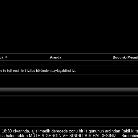
Ajanda
Bugünki Mesajl
uk
 ile ilgili resimlerinizi bu bölümden paylaşabilirsiniz.
 18:30 civarinda, alisilmadik derecede zorlu bir is gününün ardindan (tabii ki 
 fena halde sıkkın MÜTHIS GERGIN VE SINIRLI BIR HALDESINIZ... Birdenbir