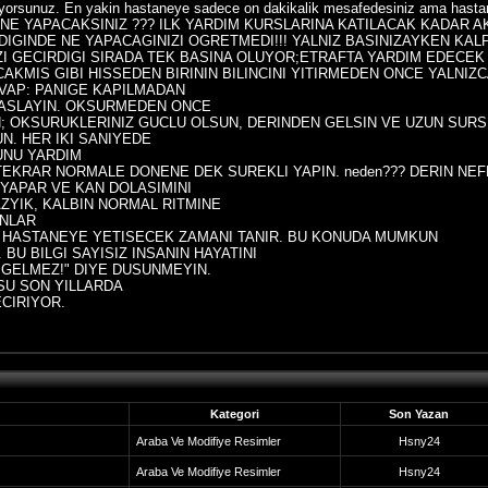
diyorsunuz. En yakin hastaneye sadece on dakikalik mesafedesiniz ama hasta
siniz. NE YAPACAKSINIZ ??? ILK YARDIM KURSLARINA KATILACAK KADAR 
LDIGINDE NE YAPACAGINIZI OGRETMEDI!!! YALNIZ BASINIZAYKEN KALP
IZI GECIRDIGI SIRADA TEK BASINA OLUYOR;ETRAFTA YARDIM EDECEK
AKMIS GIBI HISSEDEN BIRININ BILINCINI YITIRMEDEN ONCE YALNIZ
VAP: PANIGE KAPILMADAN
ASLAYIN. OKSURMEDEN ONCE
N; OKSURUKLERINIZ GUCLU OLSUN, DERINDEN GELSIN VE UZUN SURS
N. HER IKI SANIYEDE
UNU YARDIM
 TEKRAR NORMALE DONENE DEK SUREKLI YAPIN. neden??? DERIN NE
YAPAR VE KAN DOLASIMINI
ZYIK, KALBIN NORMAL RITMINE
UNLAR
CE HASTANEYE YETISECEK ZAMANI TANIR. BU KONUDA MUMKUN
 BU BILGI SAYISIZ INSANIN HAYATINI
A GELMEZ!" DIYE DUSUNMEYIN.
 SU SON YILLARDA
ECIRIYOR.
Kategori
Son Yazan
Araba Ve Modifiye Resimler
Hsny24
Araba Ve Modifiye Resimler
Hsny24