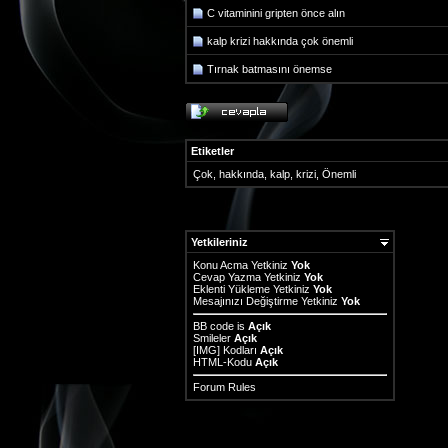
C vitaminini gripten önce alın
kalp krizi hakkında çok önemli
Tırnak batmasını önemse
Etiketler
Çok
,
hakkında
,
kalp
,
krizi
,
Önemli
Yetkileriniz
Konu Acma Yetkiniz
Yok
Cevap Yazma Yetkiniz
Yok
Eklenti Yükleme Yetkiniz
Yok
Mesajınızı Değiştirme Yetkiniz
Yok
BB code
is
Açık
Smileler
Açık
[IMG]
Kodları
Açık
HTML-Kodu
Açık
Forum Rules