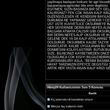
yayilmaya baslayan korkunc bir agri hisse
basaramayacaginizdan bile emin degil
EGITMEN, SIZIN BASINIZA BIR SEY GE
KALIRSINIZ? PEK COK INSAN KALP KR
DUZENSIZLESEN VE KENDISINI BAYILAC
DURUMDA NE YAPMANIZ GEREKIR ? CE
UST USTE KUVVETLICE OKSURMEYE B
HER SEFERINDE DERIN BIR NEFES ALI
BALGAMI ATMAYA CALISIR GIBI OKSURU
BIR DERIN NEFES ALIP OKSURUN VE B
GELENE DEK YA DA KALP ATISLARINIZ
DOLDURUR. OKSURMEK KALBE TAZYIK 
RAHATLATIR. KALBE UYGULANAN BU TA
DONMESINI KOLAYLASTIRIR. BUTUN B
SIZE, BILINCINIZI KAYBETMEDEN ON
OLDUGUNCA COK KISIYI BILGILENDIRIN.
KURTARABILIR!!! ASLA, "BENIM BASIM
HAYAT TARZIMIZIN EPEYCE DEGISTIGI
ARTIK HER YASTA iNSAN KALP KRIZI G
Hsny24 Kullanicisinin Son 5 Konusu
Baslik
Kış aylarında cilt hastalıkları artıyor
Bilinçsiz ilaç kullanımı riskli