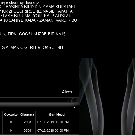
neye ulasmayi basarip
AKLI BASINDA BIRIYDINIZ AMA KURSTAKI
 KRIZI GECIRIRSENIZ NASIL HAYATTA
 KIMSE BULUNMUYOR. KALP ATISLARI
CA 10 SANIYE KADAR ZAMANI VARDIR BU
UN, TIPKI GOGSUNUZDE BIRIKMIŞ
FES ALMAK CIGERLERI OKSIJENLE
Cevaplar
Okunma
Son Mesaj
0
2868
07-11-2019
08:30 PM
0
3156
07-11-2019
08:30 PM