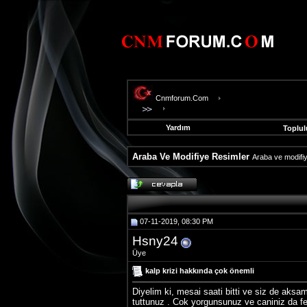
Cnmforum.Com
Yardım
Toplul
Araba Ve Modifiye Resimler
Araba ve modifiye
evooli
fethiye
escort
gaziantep
07-11-2019, 08:30 PM
escort
gaziantep
Hsny24
escort
Üye
kalp krizi hakkında çok önemli
Diyelim ki, mesai saati bitti ve siz de aksam
tuttunuz . Cok yorgunsunuz ve caniniz da