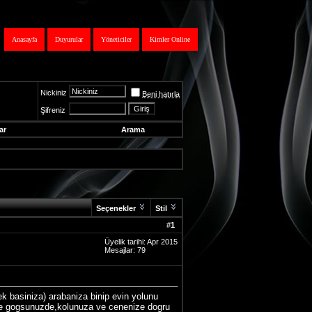
Anasayfa
Duyurular
Yöneticiler
Kimler Online
Nickiniz
Beni hatırla
Şifreniz
ar
Arama
Seçenekler
Stil
#
1
Üyelik tarihi: Apr 2015
Mesajlar: 79
tek basiniza) arabaniza binip evin yolunu
e gogsunuzde,kolunuza ve cenenize dogru