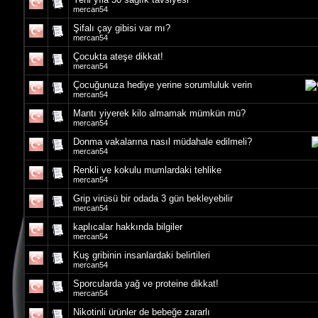
mercan54
Şifalı çay gibisi var mı?
mercan54
Çocukta ateşe dikkat!
mercan54
Çocuğunuza hediye yerine sorumluluk verin
mercan54
Mantı yiyerek kilo almamak mümkün mü?
mercan54
Donma vakalarına nasıl müdahale edilmeli?
mercan54
Renkli ve kokulu mumlardaki tehlike
mercan54
Grip virüsü bir odada 3 gün bekleyebilir
mercan54
kaplıcalar hakkında bilgiler
mercan54
Kuş gribinin insanlardaki belirtileri
mercan54
Sporcularda yağ ve proteine dikkat!
mercan54
Nikotinli ürünler de bebeğe zararlı