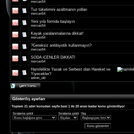
mercan54
Tuz tüketimini azaltmanın yolları
mercan54
Yeni yıla formda başlayın
mercan54
Kayak yaralanmalarına dikkat!
mercan54
?Gereksiz antibiyotik kullanmayın?
mercan54
SODA iCENLER DiKKAT!
mercan54
Hamilelikte Yasak ve Serbest olan Hareket ve
Yiyecekler?
admin_old
Gösteriliş ayarları
Toplam 21 adet konudan sayfa basi 1 ile 20 arasi kadar konu gösteriliyor
Sıralama şekli
Sıralama şekli
Yaş