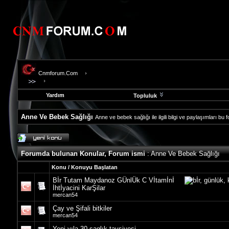
Cnmforum.Com
Yardım
Topluluk
Anne Ve Bebek Sağlığı
Anne ve bebek sağlığı ile ilgili bilgi ve paylaşımları bu
evooli
fethiye
escort
Forumda bulunan Konular, Forum ismi
: Anne Ve Bebek Sağlığı
gaziantep
escort
Konu
/
Konuyu Başlatan
gaziantep
Bİr Tutam Maydanoz GÜnlÜk C Vİtamİnİ
escort
İhtİyacini KarŞilar
mercan54
Çay ve Şifali bitkiler
mercan54
Yeni yıla 30 saglık tavsiyesi