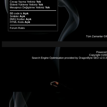
Cevap Yazma Yetkiniz
Yok
Eklenti Yükleme Yetkiniz
Yok
Mesajınızı Değiştirme Yetkiniz
Yok
BB code
is
Açık
Smileler
Açık
[IMG]
Kodları
Açık
HTML-Kodu
Açık
Forum Rules
Tüm Zamanlar GM
Powered b
Copyright ©2000
Search Engine Optimisation provided by
DragonByte SEO v2.0.37
sex
hikayeleri