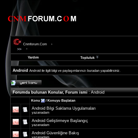
Cnmforum.Com
Yardım
Topluluk
Android
Android ile ilgili bilgi ve paylaşımlarınızı buradan yapabilirsiniz.
evooli
fethiye
escort
Forumda bulunan Konular, Forum ismi
: Android
gaziantep
escort
Konu
/
Konuyu Başlatan
gaziantep
Android Bilgi Saklama Uygulamaları
escort
yazanadam
Android Geliştirmeye Başlangıç
yazanadam
Android Güvenliğine Bakış
yazanadam