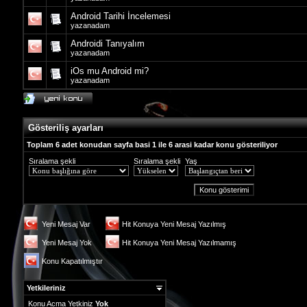
Android Tarihi İncelemesi
yazanadam
Androidi Tanıyalım
yazanadam
iOs mu Android mi?
yazanadam
Gösteriliş ayarları
Toplam 6 adet konudan sayfa basi 1 ile 6 arasi kadar konu gösteriliyor
Sıralama şekli
Sıralama şekli
Yaş
Yeni Mesaj Var
Hit Konuya Yeni Mesaj Yazılmış
Yeni Mesaj Yok
Hit Konuya Yeni Mesaj Yazılmamış
Konu Kapatılmıştır
Yetkileriniz
Konu Acma Yetkiniz
Yok