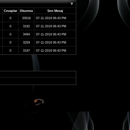
Cevaplar
Okunma
Son Mesaj
0
33016
07-11-2019
06:43 PM
0
3192
07-11-2019
06:43 PM
0
3494
07-11-2019
06:43 PM
0
3259
07-11-2019
06:43 PM
0
3197
07-11-2019
06:43 PM