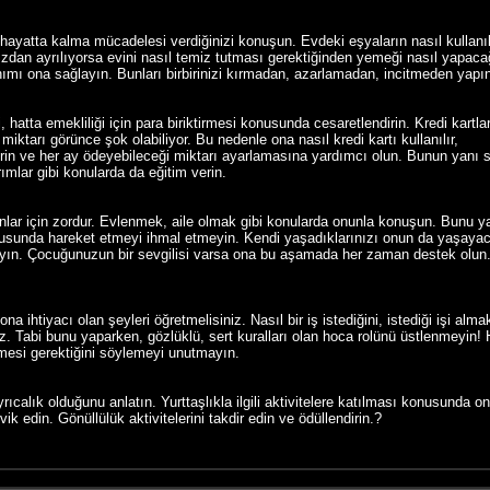
ayatta kalma mücadelesi verdiğinizi konuşun. Evdeki eşyaların nasıl kullanıld
nızdan ayrılıyorsa evini nasıl temiz tutması gerektiğinden yemeği nasıl yapac
ımı ona sağlayın. Bunları birbirinizi kırmadan, azarlamadan, incitmeden yapı
hatta emekliliği için para biriktirmesi konusunda cesaretlendirin. Kredi kartl
tarı görünce şok olabiliyor. Bu nedenle ona nasıl kredi kartı kullanılır,
verin ve her ay ödeyebileceği miktarı ayarlamasına yardımcı olun. Bunun yanı sı
ımlar gibi konularda da eğitim verin.
 onlar için zordur. Evlenmek, aile olmak gibi konularda onunla konuşun. Bunu y
ltusunda hareket etmeyi ihmal etmeyin. Kendi yaşadıklarınızı onun da yaşaya
ın. Çocuğunuzun bir sevgilisi varsa ona bu aşamada her zaman destek olun. El
a ihtiyacı olan şeyleri öğretmelisiniz. Nasıl bir iş istediğini, istediği işi al
iniz. Tabi bunu yaparken, gözlüklü, sert kuralları olan hoca rolünü üstlenmeyin!
nmesi gerektiğini söylemeyi unutmayın.
ıcalık olduğunu anlatın. Yurttaşlıkla ilgili aktivitelere katılması konusunda o
k edin. Gönüllülük aktivitelerini takdir edin ve ödüllendirin.?