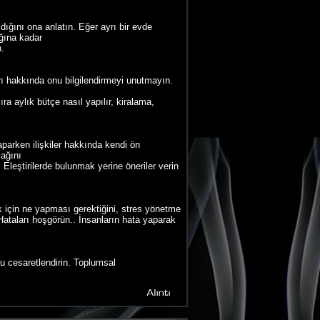
ığını ona anlatın. Eğer ayrı bir evde
ağına kadar
n.
arı hakkında onu bilgilendirmeyi unutmayın.
ra aylık bütçe nasıl yapılır, kiralama,
aparken ilişkiler hakkında kendi ön
cağını
eştirilerde bulunmak yerine öneriler verin
mak için ne yapması gerektiğini, stres yönetme
 Hataları hoşgörün.. İnsanların hata yaparak
nu cesaretlendirin. Toplumsal