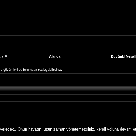
Ajanda
Bugünki Mesajl
uk
ve çözümleri bu forumdan paylaşabilirsiniz.
ar verecek.. Onun hayatını uzun zaman yönetemezsiniz, kendi yoluna devam e