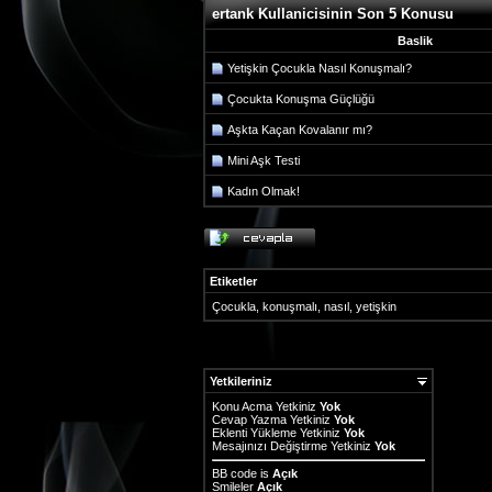
ertank Kullanicisinin Son 5 Konusu
Baslik
Yetişkin Çocukla Nasıl Konuşmalı?
Çocukta Konuşma Güçlüğü
Aşkta Kaçan Kovalanır mı?
Mini Aşk Testi
Kadın Olmak!
Etiketler
Çocukla
,
konuşmalı
,
nasıl
,
yetişkin
Yetkileriniz
Konu Acma Yetkiniz
Yok
Cevap Yazma Yetkiniz
Yok
Eklenti Yükleme Yetkiniz
Yok
Mesajınızı Değiştirme Yetkiniz
Yok
BB code
is
Açık
Smileler
Açık