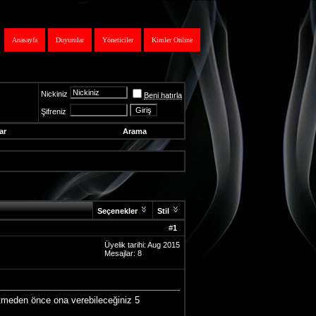
Anasayfa
Duyurular
Yöneticiler
Kimler Online
Nickiniz
Beni hatırla
Şifreniz
ar
Arama
Seçenekler
Stil
#
1
Üyelik tarihi: Aug 2015
Mesajlar: 8
tmeden önce ona verebileceğiniz 5