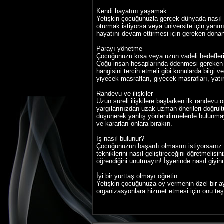
Kendi hayatını yaşamak
Yetişkin çocuğunuzla gerçek dünyada nasıl h
oturmak istiyorsa veya üniversite için yanı
hayatını devam ettirmesi için gereken donan
Parayı yönetme
Çocuğunuzu kısa veya uzun vadeli hedefleri, 
Çoğu insan hesaplarında ödenmesi gereken mik
hangisini tercih etmeli gibi konularda bilgi 
yiyecek masrafları, giyecek masrafları, yatır
Randevu ve ilişkiler
Uzun süreli ilişkilere başlarken ilk randevu
yargılarınızdan uzak uzman önerileri doğru
düşünerek yanlış yönlendirmelerde bulunmay
ve kararları onlara bırakın.
İş nasıl bulunur?
Çocuğunuzun başarılı olmasını istiyorsanız on
tekniklerini nasıl geliştireceğini öğretmelis
öğrendiğini unutmayın! İşyerinde nasıl giyi
İyi bir yurttaş olmayı öğretin
Yetişkin çocuğunuza oy vermenin özel bir ayr
organizasyonlara hizmet etmesi için onu teşvi