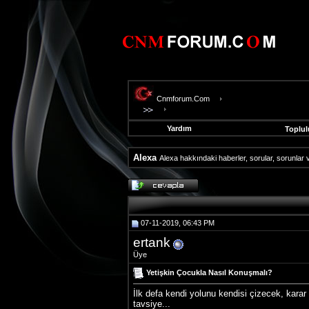
Cnmforum.Com
Yardım
Toplul
Alexa
Alexa hakkındaki haberler, sorular, sorunlar 
evooli
fethiye
escort
gaziantep
07-11-2019, 06:43 PM
escort
gaziantep
ertank
escort
Üye
Yetişkin Çocukla Nasıl Konuşmalı?
İlk defa kendi yolunu kendisi çizecek, kar
tavsiye...