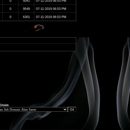
0
5041
07-11-2019
06:53 PM
0
9549
07-11-2019
06:53 PM
0
6301
07-11-2019
06:53 PM
 Erisim