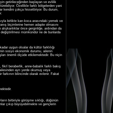
eyin getirileceğinden başlayan ve evlilik
ebiliyor. Özellikle farklı bölgelerden yani
klar kendini çokça hissettiriyor. Bu durum,
r.
ıyla birlikte karı-koca arasındaki yemek ve
avranış biçimlerine hemen adapte olmasını
lışkanlıklar önce gerginliğe, ardından da
en değiştirilmesi mümkündür ne de bunlarda
kadar uygun olsalar da kültür farklılığı
ilenin sosyo ekonomik durumu, ailenin
ışları önemli ölçüde etkilemektedir. Bu niçin
 fikrî beraberlik, anne-babalık farklı bakış
ok ailesinden ayrı yerde okumuş veya
r farkının bilincinde olarak evlenir. Fakat
ektedir.
ların birbiriyle görüşme sıklığı, düğünün
unlar çıkıp büyüyebilmekte ve gençlerin