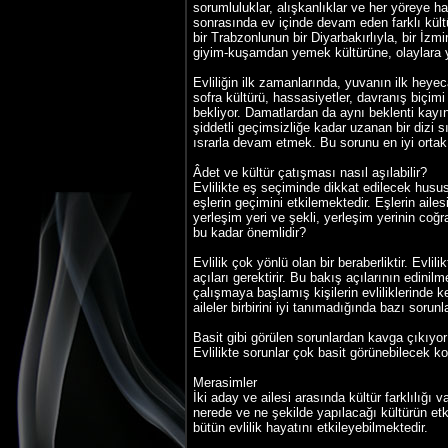
sorumluluklar, alışkanlıklar ve her yöreye ha
sonrasında ev içinde devam eden farklı kültü
bir Trabzonlunun bir Diyarbakırlıyla, bir İzmir
giyim-kuşamdan yemek kültürüne, olaylara ya
Evliliğin ilk zamanlarında, yuvanın ilk hey
sofra kültürü, hassasiyetler, davranış biçimi
bekliyor. Damatlardan da aynı beklenti kay
şiddetli geçimsizliğe kadar uzanan bir dizi 
ısrarla devam etmek. Bu sorunu en iyi ortak y
Âdet ve kültür çatışması nasıl aşılabilir?
Evlilikte eş seçiminde dikkat edilecek hususla
eşlerin geçimini etkilemektedir. Eşlerin aile
yerleşim yeri ve şekli, yerleşim yerinin coğra
bu kadar önemlidir?
Evlilik çok yönlü olan bir beraberliktir. Evli
açıları gerektirir. Bu bakış açılarının edinil
çalışmaya başlamış kişilerin evliliklerinde ke
aileler birbirini iyi tanımadığında bazı sorun
Basit gibi görülen sorunlardan kavga çıkıyor
Evlilikte sorunlar çok basit görünebilecek 
Merasimler
İki aday ve ailesi arasında kültür farklılığı
nerede ve ne şekilde yapılacağı kültürün etk
bütün evlilik hayatını etkileyebilmektedir.