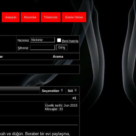
Anasayfa
Duyurular
Yöneticiler
Kimler Online
Nickiniz
Beni hatırla
Şifreniz
ar
Arama
Seçenekler
Stil
#
1
Üyelik tarihi: Jun 2015
Mesajlar: 33
ikah ve düğün. Beraber bir evi paylaşma,