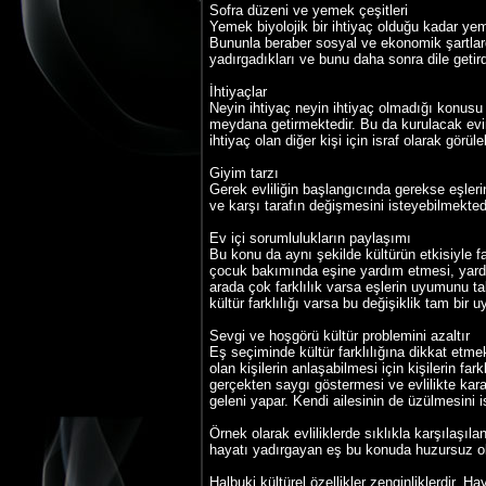
Sofra düzeni ve yemek çeşitleri
Yemek biyolojik bir ihtiyaç olduğu kadar ye
Bununla beraber sosyal ve ekonomik şartlarda
yadırgadıkları ve bunu daha sonra dile getir
İhtiyaçlar
Neyin ihtiyaç neyin ihtiyaç olmadığı konusu 
meydana getirmektedir. Bu da kurulacak evin 
ihtiyaç olan diğer kişi için israf olarak görül
Giyim tarzı
Gerek evliliğin başlangıcında gerekse eşleri
ve karşı tarafın değişmesini isteyebilmektedi
Ev içi sorumlulukların paylaşımı
Bu konu da aynı şekilde kültürün etkisiyle f
çocuk bakımında eşine yardım etmesi, yardı
arada çok farklılık varsa eşlerin uyumunu tab
kültür farklılığı varsa bu değişiklik tam bir 
Sevgi ve hoşgörü kültür problemini azaltır
Eş seçiminde kültür farklılığına dikkat etmek
olan kişilerin anlaşabilmesi için kişilerin fa
gerçekten saygı göstermesi ve evlilikte kara
geleni yapar. Kendi ailesinin de üzülmesini i
Örnek olarak evliliklerde sıklıkla karşılaşı
hayatı yadırgayan eş bu konuda huzursuz ol
Halbuki kültürel özellikler zenginliklerdir. 