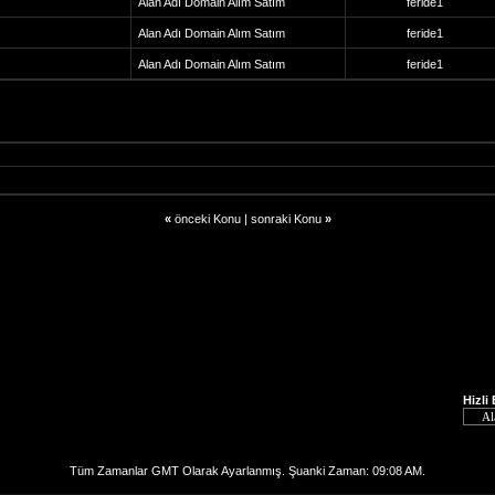
Alan Adı Domain Alım Satım
feride1
Alan Adı Domain Alım Satım
feride1
Alan Adı Domain Alım Satım
feride1
«
önceki Konu
|
sonraki Konu
»
Hizli
Tüm Zamanlar GMT Olarak Ayarlanmış. Şuanki Zaman:
09:08 AM
.