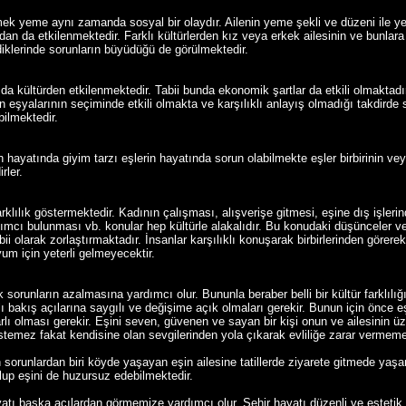
mek yeme aynı zamanda sosyal bir olaydır. Ailenin yeme şekli ve düzeni ile ye
n da etkilenmektedir. Farklı kültürlerden kız veya erkek ailesinin ve bunlara b
diklerinde sorunların büyüdüğü de görülmektedir.
da kültürden etkilenmektedir. Tabii bunda ekonomik şartlar da etkili olmaktadır
eşyalarının seçiminde etkili olmakta ve karşılıklı anlayış olmadığı takdirde so
ebilmektedir.
n hayatında giyim tarzı eşlerin hayatında sorun olabilmekte eşler birbirinin v
rler.
arklılık göstermektedir. Kadının çalışması, alışverişe gitmesi, eşine dış işler
mcı bulunması vb. konular hep kültürle alakalıdır. Bu konudaki düşünceler ve
ii olarak zorlaştırmaktadır. İnsanlar karşılıklı konuşarak birbirlerinden görerek
uyum için yeterli gelmeyecektir.
 sorunların azalmasına yardımcı olur. Bununla beraber belli bir kültür farklılığ
rklı bakış açılarına saygılı ve değişime açık olmaları gerekir. Bunun için önce eş
rlı olması gerekir. Eşini seven, güvenen ve sayan bir kişi onun ve ailesinin ü
stemez fakat kendisine olan sevgilerinden yola çıkarak evliliğe zarar vermemele
lan sorunlardan biri köyde yaşayan eşin ailesine tatillerde ziyarete gitmede y
up eşini de huzursuz edebilmektedir.
Hayatı başka açılardan görmemize yardımcı olur. Şehir hayatı düzenli ve estetik 