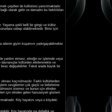
mek çeşitleri de kültürünü yansıtmaktadır.
ağlı olarak gelin ve damadın bu farklılıkları
. Yaşama şekli belli bir görgü ve kültür
runlara sebep olabilmektedir. Birisi için
eya ailenin giyim kuşamını yadırgayabilmekte
inde yardım etmesi, erkeğin ev işlerinde veya
 davranışlar kültürden etkilenmekte ve
 biraz değişebilirler. Fakat arada büyük bir
ı olması kaçınılmazdır. Farklı kültürlerden
lerin sevgilerinin çok güçlü ve birbirlerine
zülmesini istemez ve bunun için elinden
ri için elinden gelen hassasiyeti gösterir.
aşanmaktadır. Köy hayatını veya o köydeki
olabilir. Köy hayatında ise doğallık ve