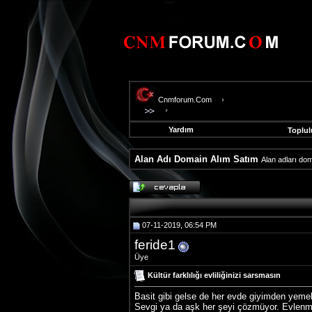
Cnmforum.Com
Yardım
Toplul
Alan Adı Domain Alım Satım
Alan adları dom
evooli
fethiye
escort
gaziantep
07-11-2019, 06:54 PM
escort
gaziantep
feride1
escort
Üye
Kültür farklılığı evliliğinizi sarsmasın
Basit gibi gelse de her evde giyimden yemek 
Sevgi ya da aşk her şeyi çözmüyor. Evlenmey