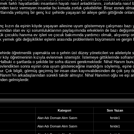
mek farklı hayatlardaki insanların hayatı nasıl anladıklarını, zorluklarla nasıl
erinden taviz vermeyen insanlar bu konuda zorluk çekebilirler. Biraz esnek olm
rtlarında yetişmiş bir genç kız şehirde yaşayan bir aileye gelin gittiğinde onl
enç kızın da eşinin köyde yaşayan ailesine uyum göstermeye çalışması bazı 
larından olan ev içi sorumluluklarının paylaşımında erkeklerin de bazı değişiml
k çocuklu hanıma ev işleri ve çocuk bakımında yardımcı olmak, alışverişi or
 yemek gibi değişiklikler eşlerin arasında problemlerin büyümesini ve gergin 
ehirde öğretmenlik yapmakta ve o şehrin üst düzey yöneticileri ve aileleriyle
bir köy öğretmeninin kızıyla evlenmek istemiştir. İstemeye gittiklerinde sofran
Halbuki o şartlarda o şekilde bir sofra düzeni gerekmektedir. Nihal Hanım bu
 evlendikten sonra eşinin ona uyum göstereceğine inandığını söylemiş, eşin
ur. Çok bilgili, görmüş geçirmiş bir insan olan kayınvalidesinden de çok şey 
anım?ın arkadaşlarından sürekli takdir almıştır. Nihal Hanımın oğlu ve eşi ar
nden gelmişlerdir.
Kategori
Son Yazan
Alan Adı Domain Alım Satım
feride1
Alan Adı Domain Alım Satım
feride1