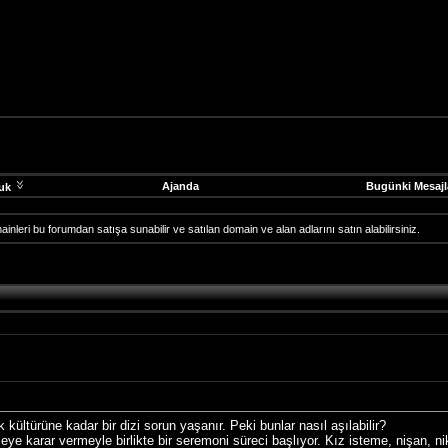
Ajanda
Bugünki Mesajl
uk
ainleri bu forumdan satışa sunabilir ve satılan domain ve alan adlarını satın alabilirsiniz.
kültürüne kadar bir dizi sorun yaşanır. Peki bunlar nasıl aşılabilir?
e karar vermeyle birlikte bir seremoni süreci başlıyor. Kız isteme, nişan, n