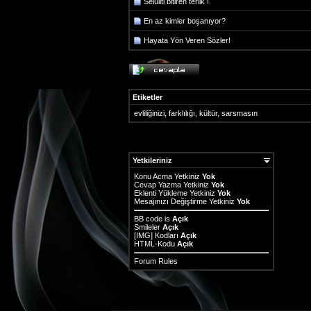
Selüliti bitiren terlik !
En az kimler boşanıyor?
Hayata Yön Veren Sözler!
Etiketler
evliliğinizi
,
farklılığı
,
kültür
,
sarsmasın
Yetkileriniz
Konu Acma Yetkiniz
Yok
Cevap Yazma Yetkiniz
Yok
Eklenti Yükleme Yetkiniz
Yok
Mesajınızı Değiştirme Yetkiniz
Yok
BB code
is
Açık
Smileler
Açık
[IMG]
Kodları
Açık
HTML-Kodu
Açık
Forum Rules