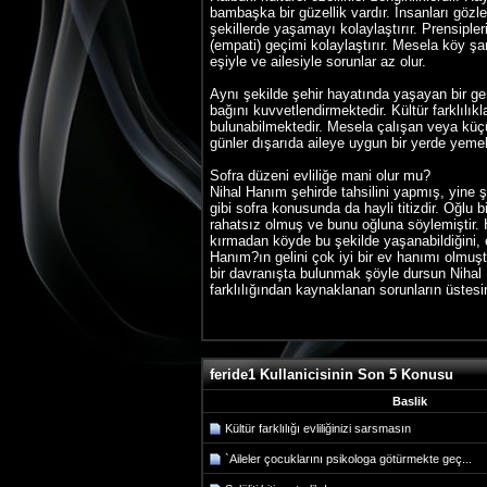
bambaşka bir güzellik vardır. İnsanları gözle
şekillerde yaşamayı kolaylaştırır. Prensipl
(empati) geçimi kolaylaştırır. Mesela köy şa
eşiyle ve ailesiyle sorunlar az olur.
Aynı şekilde şehir hayatında yaşayan bir g
bağını kuvvetlendirmektedir. Kültür farklılık
bulunabilmektedir. Mesela çalışan veya küçü
günler dışarıda aileye uygun bir yerde yemek
Sofra düzeni evliliğe mani olur mu?
Nihal Hanım şehirde tahsilini yapmış, yine ş
gibi sofra konusunda da hayli titizdir. Oğlu 
rahatsız olmuş ve bunu oğluna söylemiştir. 
kırmadan köyde bu şekilde yaşanabildiğini,
Hanım?ın gelini çok iyi bir ev hanımı olmuşt
bir davranışta bulunmak şöyle dursun Nihal H
farklılığından kaynaklanan sorunların üstesi
feride1 Kullanicisinin Son 5 Konusu
Baslik
Kültür farklılığı evliliğinizi sarsmasın
`Aileler çocuklarını psikologa götürmekte geç...