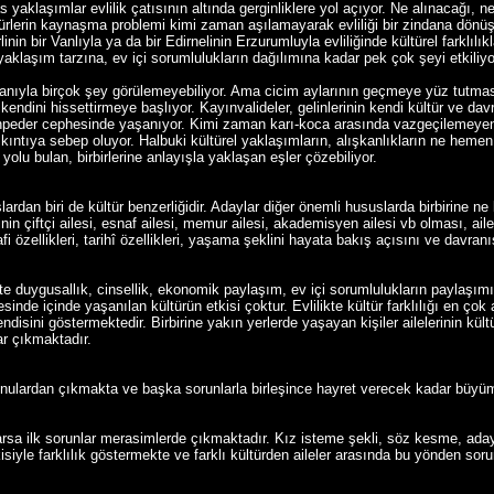
s yaklaşımlar evlilik çatısının altında gerginliklere yol açıyor. Ne alınacağı, n
rlerin kaynaşma problemi kimi zaman aşılamayarak evliliği bir zindana dönüştür
linin bir Vanlıyla ya da bir Edirnelinin Erzurumluyla evliliğinde kültürel farklılı
klaşım tarzına, ev içi sorumlulukların dağılımına kadar pek çok şeyi etkiliyo
ecanıyla birçok şey görülemeyebiliyor. Ama cicim aylarının geçmeye yüz tutmas
 kendini hissettirmeye başlıyor. Kayınvalideler, gelinlerinin kendi kültür ve d
ınpeder cephesinde yaşanıyor. Kimi zaman karı-koca arasında vazgeçilemeyen a
sıkıntıya sebep oluyor. Halbuki kültürel yaklaşımların, alışkanlıkların ne hem
olu bulan, birbirlerine anlayışla yaklaşan eşler çözebiliyor.
rdan biri de kültür benzerliğidir. Adaylar diğer önemli hususlarda birbirine ne 
sinin çiftçi ailesi, esnaf ailesi, memur ailesi, akademisyen ailesi vb olması, a
fi özellikleri, tarihî özellikleri, yaşama şeklini hayata bakış açısını ve davran
likte duygusallık, cinsellik, ekonomik paylaşım, ev içi sorumlulukların paylaşımı,
mesinde içinde yaşanılan kültürün etkisi çoktur. Evlilikte kültür farklılığı en ç
ndisini göstermektedir. Birbirine yakın yerlerde yaşayan kişiler ailelerinin kültü
lar çıkmaktadır.
konulardan çıkmakta ve başka sorunlarla birleşince hayret verecek kadar büyüm
 varsa ilk sorunlar merasimlerde çıkmaktadır. Kız isteme şekli, söz kesme, aday
isiyle farklılık göstermekte ve farklı kültürden aileler arasında bu yönden sor