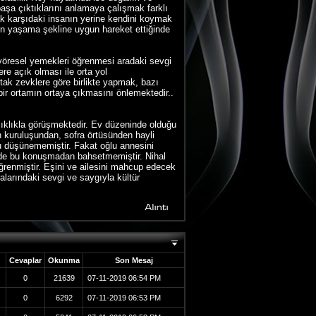
 başa çıktıklarını anlamaya çalışmak farklı
ak karşıdaki insanın yerine kendini koymak
arın yaşama şekline uygun hareket ettiğinde
yöresel yemekleri öğrenmesi aradaki sevgi
ere açık olması ile orta yol
tak zevklere göre birlikte yapmak, bazı
bir ortamın ortaya çıkmasını önlemektedir..
 sıklıkla görüşmektedir. Ev düzeninde olduğu
ın kuruluşundan, sofra örtüsünden hayli
nu düşünememiştir. Fakat oğlu annesini
e de bu konuşmadan bahsetmemiştir. Nihal
öğrenmiştir. Eşini ve ailesini mahcup edecek
alarındaki sevgi ve saygıyla kültür
Cevaplar
Okunma
Son Mesaj
0
21639
07-11-2019
06:54 PM
0
6292
07-11-2019
06:53 PM